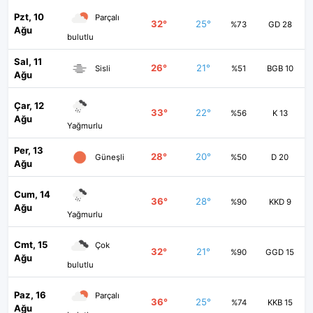
Pzt, 10
Parçalı
32°
25°
%73
GD 28
Ağu
bulutlu
Sal, 11
26°
21°
Sisli
%51
BGB 10
Ağu
Çar, 12
33°
22°
%56
K 13
Ağu
Yağmurlu
Per, 13
28°
20°
Güneşli
%50
D 20
Ağu
Cum, 14
36°
28°
%90
KKD 9
Ağu
Yağmurlu
Cmt, 15
Çok
32°
21°
%90
GGD 15
Ağu
bulutlu
Paz, 16
Parçalı
36°
25°
%74
KKB 15
Ağu