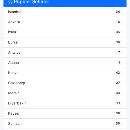
Popüler Şehirler
İstanbul
34
Ankara
6
İzmir
35
Bursa
16
Antalya
7
Adana
1
Konya
42
Gaziantep
27
Mersin
33
Diyarbakır
21
Kayseri
38
Samsun
55