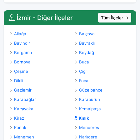
İzmir - Diğer İlçeler
Tüm İlçeler →
Aliağa
Balçova
Bayındır
Bayraklı
Bergama
Beydağ
Bornova
Buca
Çeşme
Çiğli
Dikili
Foça
Gaziemir
Güzelbahçe
Karabağlar
Karaburun
Karşıyaka
Kemalpaşa
Kiraz
Kınık
Konak
Menderes
Menemen
Narlıdere