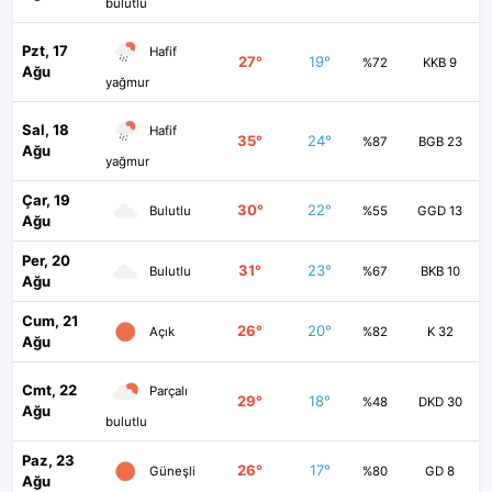
bulutlu
Pzt, 17
Hafif
27°
19°
%72
KKB 9
Ağu
yağmur
Sal, 18
Hafif
35°
24°
%87
BGB 23
Ağu
yağmur
Çar, 19
30°
22°
Bulutlu
%55
GGD 13
Ağu
Per, 20
31°
23°
Bulutlu
%67
BKB 10
Ağu
Cum, 21
26°
20°
Açık
%82
K 32
Ağu
Cmt, 22
Parçalı
29°
18°
%48
DKD 30
Ağu
bulutlu
Paz, 23
26°
17°
Güneşli
%80
GD 8
Ağu