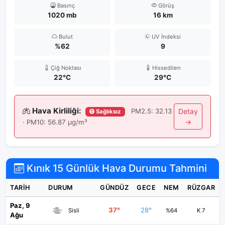
Basınç
Görüş
1020 mb
16 km
Bulut
UV İndeksi
%62
9
Çiğ Noktası
Hissedilen
22°C
29°C
Hava Kirliliği:
PM2.5: 32.13
Detay
😷 Sağlıksız
→
· PM10: 56.87 μg/m³
Kınık 15 Günlük Hava Durumu Tahmini
TARIH
DURUM
GÜNDÜZ
GECE
NEM
RÜZGAR
Paz, 9
37°
28°
Sisli
%64
K 7
Ağu