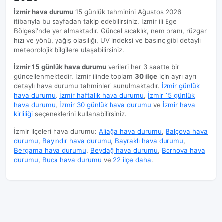
İzmir hava durumu
15 günlük tahminini Ağustos 2026
itibarıyla bu sayfadan takip edebilirsiniz. İzmir ili Ege
Bölgesi'nde yer almaktadır. Güncel sıcaklık, nem oranı, rüzgar
hızı ve yönü, yağış olasılığı, UV indeksi ve basınç gibi detaylı
meteorolojik bilgilere ulaşabilirsiniz.
İzmir 15 günlük hava durumu
verileri her 3 saatte bir
güncellenmektedir. İzmir ilinde toplam
30 ilçe
için ayrı ayrı
detaylı hava durumu tahminleri sunulmaktadır.
İzmir günlük
hava durumu
,
İzmir haftalık hava durumu
,
İzmir 15 günlük
hava durumu
,
İzmir 30 günlük hava durumu
ve
İzmir hava
kirliliği
seçeneklerini kullanabilirsiniz.
İzmir ilçeleri hava durumu:
Aliağa hava durumu
,
Balçova hava
durumu
,
Bayındır hava durumu
,
Bayraklı hava durumu
,
Bergama hava durumu
,
Beydağ hava durumu
,
Bornova hava
durumu
,
Buca hava durumu
ve
22 ilçe daha
.