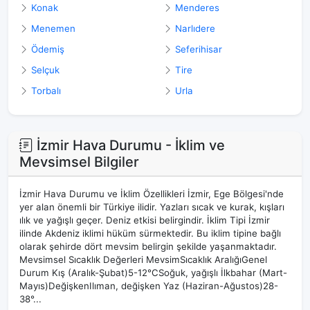
Konak
Menderes
Menemen
Narlıdere
Ödemiş
Seferihisar
Selçuk
Tire
Torbalı
Urla
İzmir Hava Durumu - İklim ve
Mevsimsel Bilgiler
İzmir Hava Durumu ve İklim Özellikleri İzmir, Ege Bölgesi'nde
yer alan önemli bir Türkiye ilidir. Yazları sıcak ve kurak, kışları
ılık ve yağışlı geçer. Deniz etkisi belirgindir. İklim Tipi İzmir
ilinde Akdeniz iklimi hüküm sürmektedir. Bu iklim tipine bağlı
olarak şehirde dört mevsim belirgin şekilde yaşanmaktadır.
Mevsimsel Sıcaklık Değerleri MevsimSıcaklık AralığıGenel
Durum Kış (Aralık-Şubat)5-12°CSoğuk, yağışlı İlkbahar (Mart-
Mayıs)DeğişkenIlıman, değişken Yaz (Haziran-Ağustos)28-
38°...