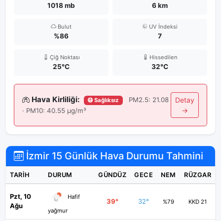
1018 mb
6 km
Bulut
UV İndeksi
%86
7
Çiğ Noktası
Hissedilen
25°C
32°C
Hava Kirliliği:
PM2.5: 21.08
Detay
😷 Sağlıksız
→
· PM10: 40.55 μg/m³
İzmir 15 Günlük Hava Durumu Tahmini
TARIH
DURUM
GÜNDÜZ
GECE
NEM
RÜZGAR
Pzt, 10
Hafif
39°
32°
%79
KKD 21
Ağu
yağmur