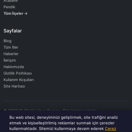
Atasehir
Pendik
Tüm İlçeler →
Sayfalar
Blog
Tüm İller
Haberler
İletişim
Hakkımızda
Gizlilik Politikası
Kullanım Koşulları
Site Haritası
© 2026 15 Günlük Hava Durumu. Tüm hakları saklıdır.
Veriler OpenWeatherMap API tarafından sağlanmaktadır.
Bu web sitesi, deneyiminizi geliştirmek, site trafiğini analiz
etmek ve kişiselleştirilmiş reklamlar sunmak için çerezler
kullanmaktadır. Sitemizi kullanmaya devam ederek
Çerez