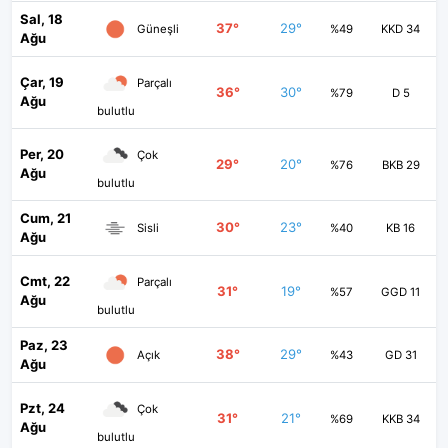
Sal, 18
37°
29°
Güneşli
%49
KKD 34
Ağu
Çar, 19
Parçalı
36°
30°
%79
D 5
Ağu
bulutlu
Per, 20
Çok
29°
20°
%76
BKB 29
Ağu
bulutlu
Cum, 21
30°
23°
Sisli
%40
KB 16
Ağu
Cmt, 22
Parçalı
31°
19°
%57
GGD 11
Ağu
bulutlu
Paz, 23
38°
29°
Açık
%43
GD 31
Ağu
Pzt, 24
Çok
31°
21°
%69
KKB 34
Ağu
bulutlu