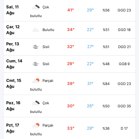
Sal, 11
Çok
41°
29°
%56
GGD 23
Ağu
bulutlu
Çar, 12
34°
22°
Bulutlu
%51
GGD 18
Ağu
Per, 13
32°
27°
Sisli
%51
DGD 21
Ağu
Cum, 14
29°
22°
Sisli
%48
GGB 9
Ağu
Cmt, 15
Parçalı
39°
31°
%84
GGD 23
Ağu
bulutlu
Paz, 16
Çok
30°
26°
%50
GGD 35
Ağu
bulutlu
Pzt, 17
Parçalı
33°
29°
%36
D 17
Ağu
bulutlu