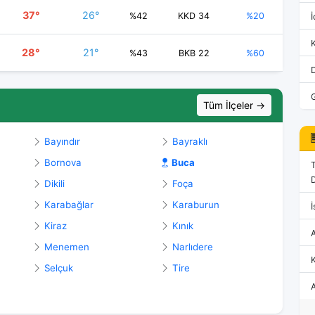
37°
26°
%42
KKD 34
%20
İ
28°
21°
%43
BKB 22
%60
Tüm İlçeler →
Bayındır
Bayraklı
Bornova
Buca
D
Dikili
Foça
Karabağlar
Karaburun
İ
Kiraz
Kınık
Menemen
Narlıdere
K
Selçuk
Tire
A