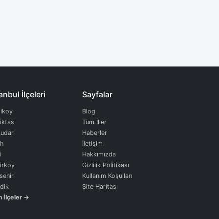
anbul İlçeleri
Sayfalar
ikoy
Blog
iktas
Tüm İller
udar
Haberler
ih
İletişim
i
Hakkımızda
irkoy
Gizlilik Politikası
sehir
Kullanım Koşulları
dik
Site Haritası
 İlçeler →