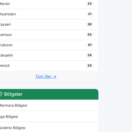
Mersin
33
Diyarbakır
21
Kayseri
38
Samsun
55
Trabzon
61
skişehir
26
enizli
20
Tüm İller →
Bölgeler
Marmara Bölgesi
Ege Bölgesi
Akdeniz Bölgesi