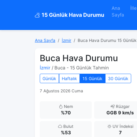
Ana
İlle
15 Günlük Hava Durumu
Sayfa
Ana Sayfa
İzmir
Buca Hava Durumu 15 Günlük
Buca Hava Durumu
İzmir
/ Buca - 15 Günlük Tahmin
Günlük
Haftalık
15 Günlük
30 Günlük
7 Ağustos 2026 Cuma
Nem
Rüzgar
%70
GGB 9 km/s
Bulut
UV İndeksi
%53
7