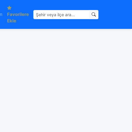
im
Favorilere
Ekle