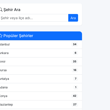
Şehir Ara
Ara
Popüler Şehirler
stanbul
34
Ankara
6
zmir
35
Bursa
16
Antalya
7
Adana
1
Konya
42
Gaziantep
27