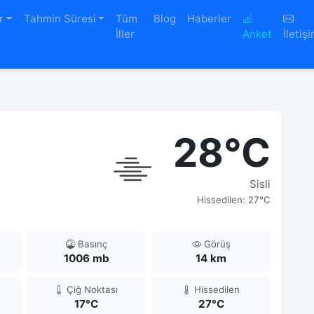
r
Tahmin Süresi
Tüm
Blog
Haberler
İller
Anket
İletiş
28°C
Sisli
Hissedilen: 27°C
Basınç
Görüş
1006 mb
14 km
Çiğ Noktası
Hissedilen
17°C
27°C