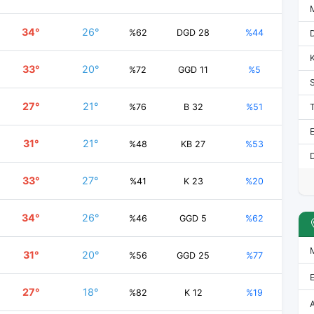
34°
26°
%62
DGD 28
%44
33°
20°
%72
GGD 11
%5
27°
21°
%76
B 32
%51
E
31°
21°
%48
KB 27
%53
D
33°
27°
%41
K 23
%20
34°
26°
%46
GGD 5
%62
31°
20°
%56
GGD 25
%77
27°
18°
%82
K 12
%19