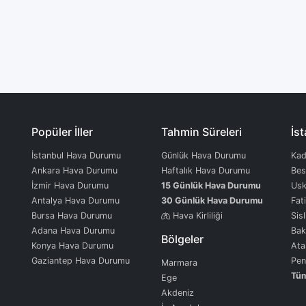
Popüler İller
Tahmin Süreleri
İst
İstanbul Hava Durumu
Günlük Hava Durumu
Kad
Ankara Hava Durumu
Haftalık Hava Durumu
Bes
İzmir Hava Durumu
15 Günlük Hava Durumu
Usk
Antalya Hava Durumu
30 Günlük Hava Durumu
Fat
Bursa Hava Durumu
Hava Kirliliği
Sisl
Adana Hava Durumu
Bak
Bölgeler
Konya Hava Durumu
Ata
Gaziantep Hava Durumu
Pen
Marmara
Tüm
Ege
Akdeniz