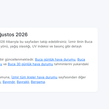
ğustos 2026
 itibarıyla bu sayfadan takip edebilirsiniz. İzmir ilinin Buca
 yönü, yağış olasılığı, UV indeksi ve basınç gibi detaylı
 bir güncellenmektedir.
Buca günlük hava durumu
,
Buca
mu
ve
Buca 30 günlük hava durumu
tahminlerini yukarıdaki
rumuna,
İzmir tüm ilçeler hava durumu
sayfasından diğer
a
,
Bayındır
,
Bayraklı
,
Bergama
.