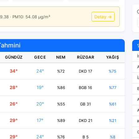
Detay →
9.38 · PM10: 54.08 μg/m³
Tahmini
İ
GÜNDÜZ
GECE
NEM
RÜZGAR
YAĞIŞ
34°
24°
%72
DKD 17
%75
İ
28°
19°
%86
BGB 16
%77
26°
20°
%55
GB 31
%61
29°
17°
%89
DKD 21
%21
29°
24°
%76
B 5
%8