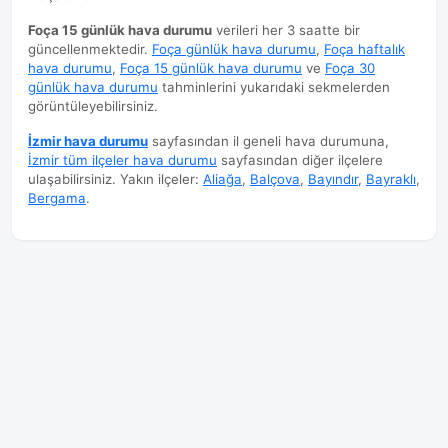
Foça 15 günlük hava durumu
verileri her 3 saatte bir
güncellenmektedir.
Foça günlük hava durumu
,
Foça haftalık
hava durumu
,
Foça 15 günlük hava durumu
ve
Foça 30
günlük hava durumu
tahminlerini yukarıdaki sekmelerden
görüntüleyebilirsiniz.
İzmir hava durumu
sayfasından il geneli hava durumuna,
İzmir tüm ilçeler hava durumu
sayfasından diğer ilçelere
ulaşabilirsiniz. Yakın ilçeler:
Aliağa
,
Balçova
,
Bayındır
,
Bayraklı
,
Bergama
.