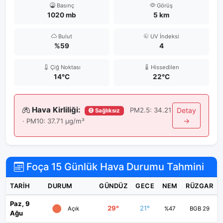
Basınç
Görüş
1020 mb
5 km
Bulut
UV İndeksi
%59
4
Çiğ Noktası
Hissedilen
14°C
22°C
Hava Kirliliği:
PM2.5: 34.21
Detay
😷 Sağlıksız
→
· PM10: 37.71 μg/m³
Foça 15 Günlük Hava Durumu Tahmini
TARIH
DURUM
GÜNDÜZ
GECE
NEM
RÜZGAR
Paz, 9
29°
21°
Açık
%47
BGB 29
Ağu