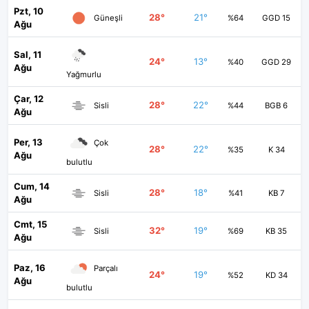
Pzt, 10
28°
21°
Güneşli
%64
GGD 15
Ağu
Sal, 11
24°
13°
%40
GGD 29
Ağu
Yağmurlu
Çar, 12
28°
22°
Sisli
%44
BGB 6
Ağu
Per, 13
Çok
28°
22°
%35
K 34
Ağu
bulutlu
Cum, 14
28°
18°
Sisli
%41
KB 7
Ağu
Cmt, 15
32°
19°
Sisli
%69
KB 35
Ağu
Paz, 16
Parçalı
24°
19°
%52
KD 34
Ağu
bulutlu