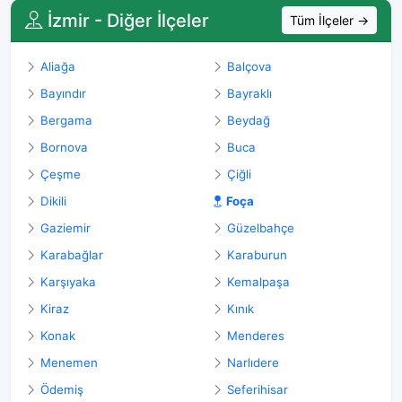
İzmir - Diğer İlçeler
Tüm İlçeler →
Aliağa
Balçova
Bayındır
Bayraklı
Bergama
Beydağ
Bornova
Buca
Çeşme
Çiğli
Dikili
Foça
Gaziemir
Güzelbahçe
Karabağlar
Karaburun
Karşıyaka
Kemalpaşa
Kiraz
Kınık
Konak
Menderes
Menemen
Narlıdere
Ödemiş
Seferihisar