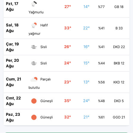
Pzt, 17
27°
14°
%77
GB 18
Ağu
Yağmurlu
Sal, 18
Hafif
33°
22°
%41
B 33
Ağu
yağmur
Çar, 19
26°
16°
Sisli
%41
DKD 22
Ağu
Per, 20
24°
15°
Sisli
%44
BKB 12
Ağu
Cum, 21
Parçalı
23°
13°
%56
KKD 12
Ağu
bulutlu
Cmt, 22
35°
24°
Güneşli
%48
DKD 5
Ağu
Paz, 23
32°
21°
Güneşli
%61
GGD 21
Ağu