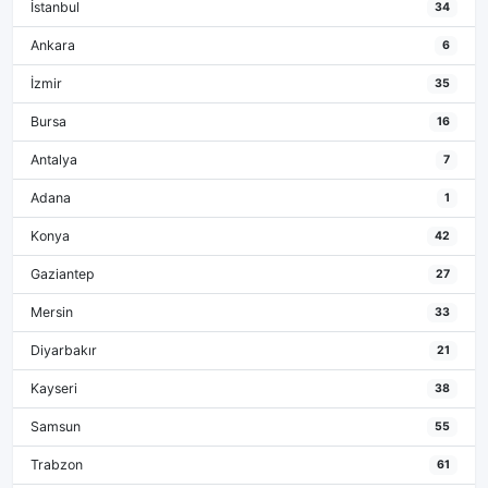
İstanbul
34
Ankara
6
İzmir
35
Bursa
16
Antalya
7
Adana
1
Konya
42
Gaziantep
27
Mersin
33
Diyarbakır
21
Kayseri
38
Samsun
55
Trabzon
61