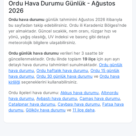
Ordu Hava Durumu Günlük - Ağustos
2026
Ordu hava durumu
günlük tahminini Ağustos 2026 itibarıyla
bu sayfadan takip edebilirsiniz. Ordu ili Karadeniz Bölgesi'nde
yer almaktadır. Güncel sıcaklık, nem oranı, rüzgar hızı ve
yönü, yağış olasılığı, UV indeksi ve basınç gibi detaylı
meteorolojik bilgilere ulaşabilirsiniz.
Ordu günlük hava durumu
verileri her 3 saatte bir
güncellenmektedir. Ordu ilinde toplam
19 ilçe
için ayrı ayrı
detaylı hava durumu tahminleri sunulmaktadır.
Ordu günlük
hava durumu
,
Ordu haftalık hava durumu
,
Ordu 15 günlük
hava durumu
,
Ordu 30 günlük hava durumu
ve
Ordu hava
kirliliği
seçeneklerini kullanabilirsiniz.
Ordu ilçeleri hava durumu:
Akkuş hava durumu
,
Altınordu
hava durumu
,
Aybastı hava durumu
,
Çamaş hava durumu
,
Çatalpınar hava durumu
,
Çaybaşı hava durumu
,
Fatsa hava
durumu
,
Gölköy hava durumu
ve
11 ilçe daha
.