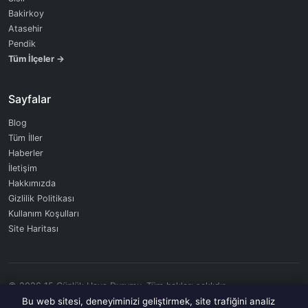
Bakirkoy
Atasehir
Pendik
Tüm İlçeler →
Sayfalar
Blog
Tüm İller
Haberler
İletişim
Hakkımızda
Gizlilik Politikası
Kullanım Koşulları
Site Haritası
© 2026 15 Günlük Hava Durumu. Tüm hakları saklıdır.
Veriler OpenWeatherMap API tarafından sağlanmaktadır.
Bu web sitesi, deneyiminizi geliştirmek, site trafiğini analiz