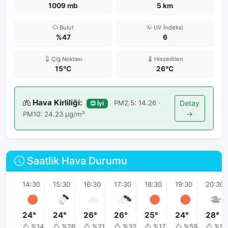
1009 mb
5 km
Bulut
UV İndeksi
%47
6
Çiğ Noktası
Hissedilen
15°C
26°C
Hava Kirliliği:
PM2.5: 14.26 ·
Detay
😊 İyi
→
PM10: 24.23 μg/m³
Saatlik Hava Durumu
14:30
15:30
16:30
17:30
18:30
19:30
20:30
24°
24°
26°
26°
25°
24°
28°
%14
%26
%21
%32
%17
%59
%59