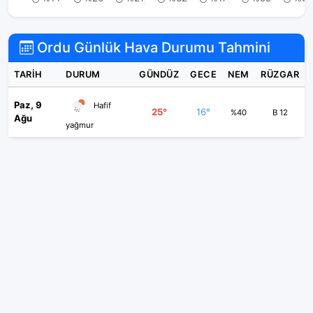
Ordu Günlük Hava Durumu Tahmini
TARIH
DURUM
GÜNDÜZ
GECE
NEM
RÜZGAR
Paz, 9
Hafif
25°
16°
%40
B 12
Ağu
yağmur