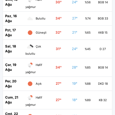
30°
24°
%56
BGB 14
Ağu
yağmur
Paz, 16
34°
27°
Bulutlu
%74
BGB 33
Ağu
Pzt, 17
32°
21°
Güneşli
%65
KKB 15
Ağu
Sal, 18
Çok
31°
24°
%45
D 27
Ağu
bulutlu
Çar, 19
Hafif
34°
28°
%85
BGB 14
Ağu
yağmur
Per, 20
27°
19°
Açık
%88
DKD 18
Ağu
Cum, 21
Hafif
27°
18°
%89
KB 32
Ağu
yağmur
Cmt, 22