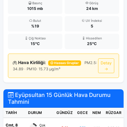
Basınç
Görüş
1015 mb
24 km
Bulut
UV İndeksi
%19
5
Çiğ Noktası
Hissedilen
15°C
25°C
Hava Kirliliği:
PM2.5:
Detay
😐 Hassas Gruplar
→
34.89 · PM10: 15.73 μg/m³
Eyüpsultan 15 Günlük Hava Durumu
Tahmini
TARIH
DURUM
GÜNDÜZ
GECE
NEM
RÜZGAR
Cmt, 8
Çok