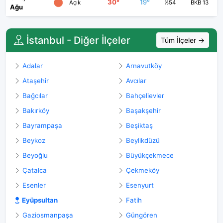
30°
19°
Açık
%54
BKB 13
Ağu
İstanbul - Diğer İlçeler
Tüm İlçeler →
Adalar
Arnavutköy
Ataşehir
Avcılar
Bağcılar
Bahçelievler
Bakırköy
Başakşehir
Bayrampaşa
Beşiktaş
Beykoz
Beylikdüzü
Beyoğlu
Büyükçekmece
Çatalca
Çekmeköy
Esenler
Esenyurt
Eyüpsultan
Fatih
Gaziosmanpaşa
Güngören