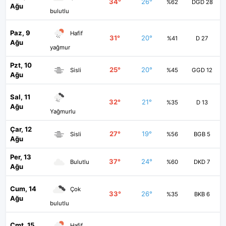
34°
26°
%62
DGD 28
Ağu
bulutlu
Paz, 9
Hafif
31°
20°
%41
D 27
Ağu
yağmur
Pzt, 10
25°
20°
Sisli
%45
GGD 12
Ağu
Sal, 11
32°
21°
%35
D 13
Ağu
Yağmurlu
Çar, 12
27°
19°
Sisli
%56
BGB 5
Ağu
Per, 13
37°
24°
Bulutlu
%60
DKD 7
Ağu
Cum, 14
Çok
33°
26°
%35
BKB 6
Ağu
bulutlu
Cmt, 15
Hafif