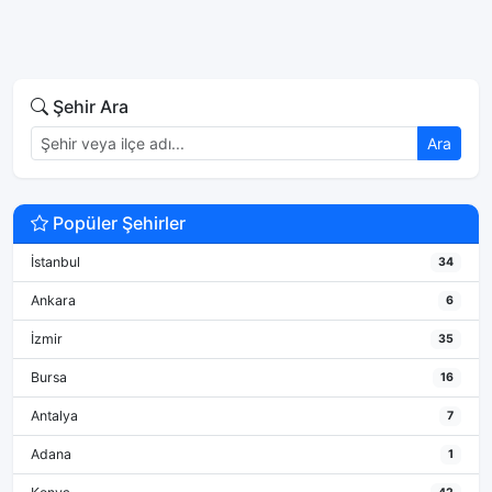
Şehir Ara
Ara
Popüler Şehirler
İstanbul
34
Ankara
6
İzmir
35
Bursa
16
Antalya
7
Adana
1