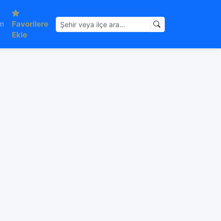
im
Favorilere
Ekle