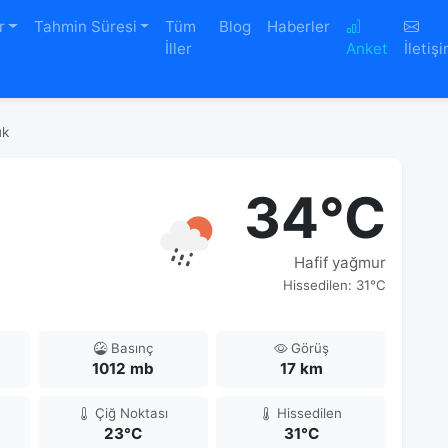
r
Tahmin Süresi
Tüm
Blog
Haberler
İller
Anket
İletiş
ük
34°C
Hafif yağmur
Hissedilen: 31°C
Basınç
Görüş
1012 mb
17 km
Çiğ Noktası
Hissedilen
23°C
31°C