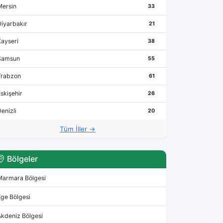
Mersin
33
Diyarbakır
21
Kayseri
38
Samsun
55
Trabzon
61
skişehir
26
enizli
20
Tüm İller →
Bölgeler
Marmara Bölgesi
Ege Bölgesi
Akdeniz Bölgesi