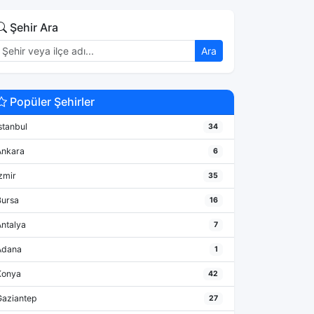
Şehir Ara
Ara
Popüler Şehirler
stanbul
34
Ankara
6
zmir
35
Bursa
16
Antalya
7
Adana
1
Konya
42
Gaziantep
27