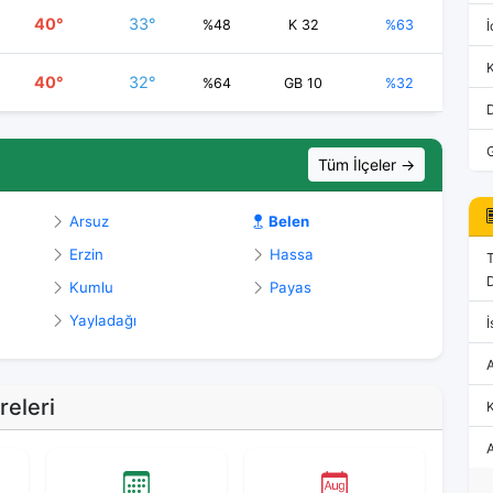
40°
33°
%48
K 32
%63
İ
40°
32°
%64
GB 10
%32
Tüm İlçeler →
Arsuz
Belen
Erzin
Hassa
D
Kumlu
Payas
Yayladağı
İ
eleri
K
A