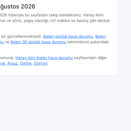
Ağustos 2026
6 itibarıyla bu sayfadan takip edebilirsiniz. Hatay ilinin
hızı ve yönü, yağış olasılığı, UV indeksi ve basınç gibi detaylı
e bir güncellenmektedir.
Belen günlük hava durumu
,
Belen
mu
ve
Belen 30 günlük hava durumu
tahminlerini yukarıdaki
urumuna,
Hatay tüm ilçeler hava durumu
sayfasından diğer
kya
,
Arsuz
,
Defne
,
Dörtyol
.