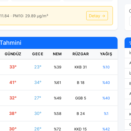
Detay →
11.84 · PM10: 29.89 μg/m³
Tahmini
İ
GÜNDÜZ
GECE
NEM
RÜZGAR
YAĞIŞ
33°
23°
%39
KKB 31
%10
İ
41°
34°
%61
B 18
%40
32°
27°
%49
GGB 5
%40
38°
30°
%58
B 24
%1
30°
26°
%72
KKD 15
%42