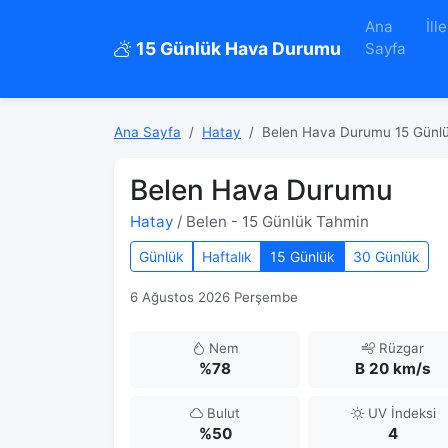
Ana
İlle
15 Günlük Hava Durumu
Sayfa
Ana Sayfa
Hatay
Belen Hava Durumu 15 Günl
Belen Hava Durumu
Hatay
/ Belen - 15 Günlük Tahmin
Günlük
Haftalık
15 Günlük
30 Günlük
6 Ağustos 2026 Perşembe
Nem
Rüzgar
%78
B 20 km/s
Bulut
UV İndeksi
%50
4