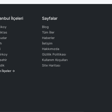
anbul İlçeleri
Sayfalar
ikoy
Blog
iktas
Tüm İller
udar
Haberler
ih
İletişim
i
Hakkımızda
irkoy
Gizlilik Politikası
sehir
Kullanım Koşulları
dik
Site Haritası
 İlçeler →