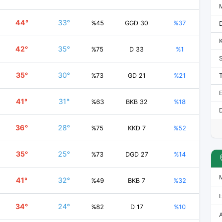
44°
33°
%45
GGD 30
%37
42°
35°
%75
D 33
%1
35°
30°
%73
GD 21
%21
E
41°
31°
%63
BKB 32
%18
D
36°
28°
%75
KKD 7
%52
35°
25°
%73
DGD 27
%14
41°
32°
%49
BKB 7
%32
34°
24°
%82
D 17
%10