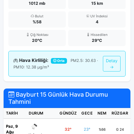
1012 mb
15 km
Bulut
UV İndeksi
%58
4
Çiğ Noktası
Hissedilen
20°C
29°C
Hava Kirliliği:
PM2.5: 30.63 ·
Detay
🙂 Orta
→
PM10: 12.38 μg/m³
Bayburt 15 Günlük Hava Durumu
Tahmini
TARIH
DURUM
GÜNDÜZ
GECE
NEM
RÜZGAR
Paz, 9
32°
23°
%66
G 24
Ağu