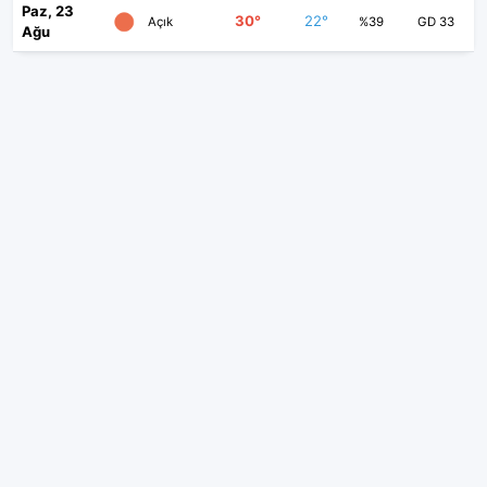
Paz, 23
30°
22°
Açık
%39
GD 33
Ağu