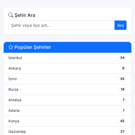
Şehir Ara
Ara
Popüler Şehirler
İstanbul
34
Ankara
6
İzmir
35
Bursa
16
Antalya
7
Adana
1
Konya
42
Gaziantep
27