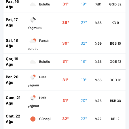
Paz, 16
31°
19°
Bulutlu
%81
GGD 32
Ağu
Pzt, 17
36°
27°
%68
KD 9
Ağu
Yağmurlu
Sal, 18
Parçalı
39°
32°
%69
BGB 15
Ağu
bulutlu
Çar, 19
31°
18°
Bulutlu
%36
GGB 12
Ağu
Per, 20
Hafif
31°
19°
%58
DGD 18
Ağu
yağmur
Cum, 21
Hafif
31°
20°
%76
BKB 30
Ağu
yağmur
Cmt, 22
32°
23°
Güneşli
%77
KB 12
Ağu