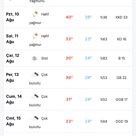
Yağmurlu
Pzt, 10
Hafif
40°
28°
%36
KKD 33
Ağu
yağmur
Sal, 11
Hafif
33°
23°
%63
KD 16
Ağu
yağmur
Çar, 12
30°
24°
Sisli
%83
B 15
Ağu
Per, 13
Çok
36°
29°
%53
GB 32
Ağu
bulutlu
Cum, 14
Çok
31°
24°
%52
GGB 17
Ağu
bulutlu
Cmt, 15
Çok
33°
24°
%64
DGD 19
Ağu
bulutlu