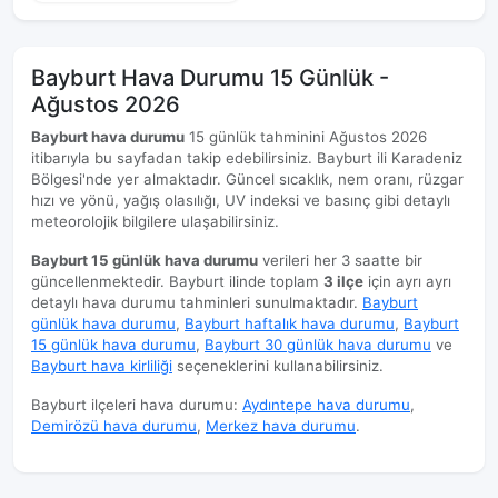
Bayburt Hava Durumu 15 Günlük -
Ağustos 2026
Bayburt hava durumu
15 günlük tahminini Ağustos 2026
itibarıyla bu sayfadan takip edebilirsiniz. Bayburt ili Karadeniz
Bölgesi'nde yer almaktadır. Güncel sıcaklık, nem oranı, rüzgar
hızı ve yönü, yağış olasılığı, UV indeksi ve basınç gibi detaylı
meteorolojik bilgilere ulaşabilirsiniz.
Bayburt 15 günlük hava durumu
verileri her 3 saatte bir
güncellenmektedir. Bayburt ilinde toplam
3 ilçe
için ayrı ayrı
detaylı hava durumu tahminleri sunulmaktadır.
Bayburt
günlük hava durumu
,
Bayburt haftalık hava durumu
,
Bayburt
15 günlük hava durumu
,
Bayburt 30 günlük hava durumu
ve
Bayburt hava kirliliği
seçeneklerini kullanabilirsiniz.
Bayburt ilçeleri hava durumu:
Aydıntepe hava durumu
,
Demirözü hava durumu
,
Merkez hava durumu
.