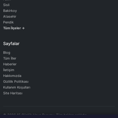
Sisli
Bakirkoy
Atasehir
Pendik
Tüm İlçeler →
Sayfalar
Blog
Tüm İller
Haberler
İletişim
Hakkımızda
Gizlilik Politikası
Kullanım Koşulları
Site Haritası
© 2026 15 Günlük Hava Durumu. Tüm hakları saklıdır.