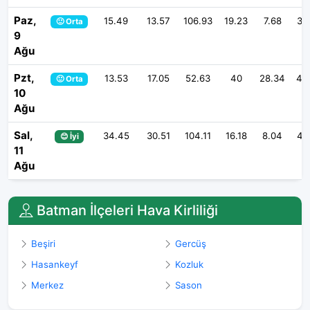
Paz,
15.49
13.57
106.93
19.23
7.68
33
🙂 Orta
9
Ağu
Pzt,
13.53
17.05
52.63
40
28.34
46
🙂 Orta
10
Ağu
Sal,
34.45
30.51
104.11
16.18
8.04
49
😊 İyi
11
Ağu
Batman İlçeleri Hava Kirliliği
Beşiri
Gercüş
Hasankeyf
Kozluk
Merkez
Sason