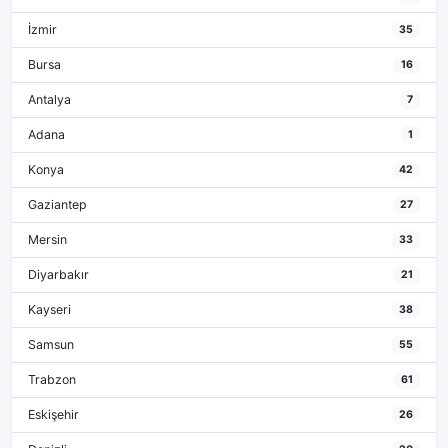
İzmir
35
Bursa
16
Antalya
7
Adana
1
Konya
42
Gaziantep
27
Mersin
33
Diyarbakır
21
Kayseri
38
Samsun
55
Trabzon
61
Eskişehir
26