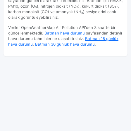
sayfadan güncel olarak takip edebilirsiniz. Batman için PM2.5,
PM10, ozon (O₃), nitrojen dioksit (NO₂), kükürt dioksit (SO₂),
karbon monoksit (CO) ve amonyak (NH₃) seviyelerini canlı
olarak görüntüleyebilirsiniz.
Veriler OpenWeatherMap Air Pollution API'den 3 saatte bir
güncellenmektedir.
Batman hava durumu
sayfasından detaylı
hava durumu tahminlerine ulaşabilirsiniz.
Batman 15 günlük
hava durumu
,
Batman 30 günlük hava durumu
.