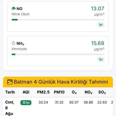
13.07
NO
Nitrik Oksit
μg/m³
İyi
15.68
NH₃
Amonyak
μg/m³
İyi
Batman 4 Günlük Hava Kirliliği Tahmini
Tarih
AQI
PM2.5
PM10
O₃
NO₂
SO₂
Cmt,
33.24
31.32
92.07
38.86
22.63
27
😊 İyi
8
Ağu