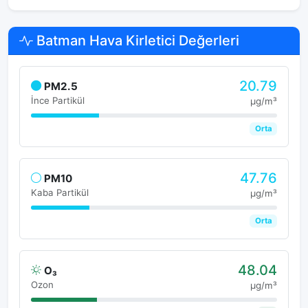
Batman Hava Kirletici Değerleri
20.79
PM2.5
İnce Partikül
μg/m³
Orta
47.76
PM10
Kaba Partikül
μg/m³
Orta
48.04
O₃
Ozon
μg/m³