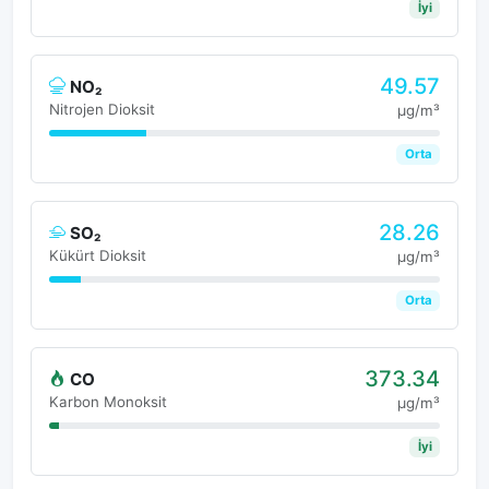
İyi
49.57
NO₂
Nitrojen Dioksit
μg/m³
Orta
28.26
SO₂
Kükürt Dioksit
μg/m³
Orta
373.34
CO
Karbon Monoksit
μg/m³
İyi