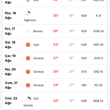
%57
DGD 26
Ağu
Paz, 16
26°
16°
%59
K 31
Ağu
Yağmurlu
Pzt, 17
28°
19°
Bulutlu
%58
GGB 24
Ağu
Sal, 18
32°
22°
Açık
%36
DKD 35
Ağu
Çar, 19
27°
16°
Güneşli
%62
GGD 9
Ağu
Per, 20
29°
24°
Güneşli
%74
DKD 15
Ağu
Cum, 21
34°
27°
Güneşli
%81
KD 20
Ağu
Cmt, 22
Çok
30°
18°
%49
BGB 22
Ağu
bulutlu