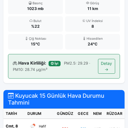
Basınç
Görüş
1023 mb
11 km
Bulut
UV İndeksi
%22
8
Çiğ Noktası
Hissedilen
15°C
24°C
Hava Kirliliği:
PM2.5: 29.29 ·
Detay
😊 İyi
→
PM10: 28.74 μg/m³
Kuyucak 15 Günlük Hava Durumu
Tahmini
TARIH
DURUM
GÜNDÜZ
GECE
NEM
RÜZGAR
Cmt, 8
Hafif