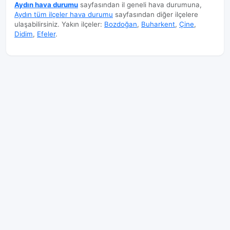
Aydın hava durumu
sayfasından il geneli hava durumuna,
Aydın tüm ilçeler hava durumu
sayfasından diğer ilçelere
ulaşabilirsiniz. Yakın ilçeler:
Bozdoğan
,
Buharkent
,
Çine
,
Didim
,
Efeler
.