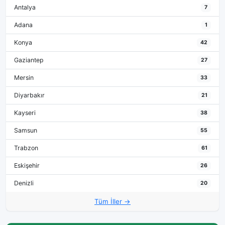
Antalya
7
Adana
1
Konya
42
Gaziantep
27
Mersin
33
Diyarbakır
21
Kayseri
38
Samsun
55
Trabzon
61
Eskişehir
26
Denizli
20
Tüm İller →