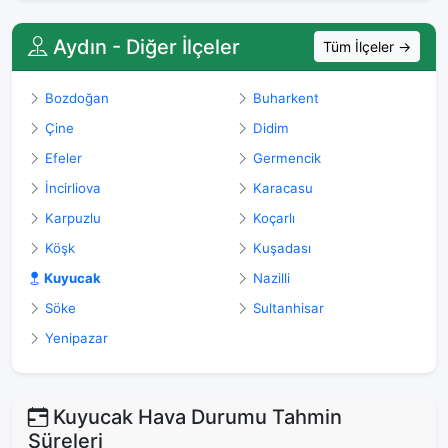
Aydın - Diğer İlçeler
Tüm İlçeler →
Bozdoğan
Buharkent
Çine
Didim
Efeler
Germencik
İncirliova
Karacasu
Karpuzlu
Koçarlı
Köşk
Kuşadası
Kuyucak
Nazilli
Söke
Sultanhisar
Yenipazar
Kuyucak Hava Durumu Tahmin
Süreleri