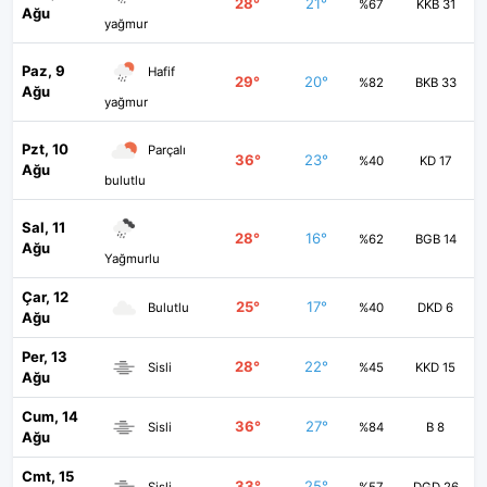
28°
21°
%67
KKB 31
Ağu
yağmur
Paz, 9
Hafif
29°
20°
%82
BKB 33
Ağu
yağmur
Pzt, 10
Parçalı
36°
23°
%40
KD 17
Ağu
bulutlu
Sal, 11
28°
16°
%62
BGB 14
Ağu
Yağmurlu
Çar, 12
25°
17°
Bulutlu
%40
DKD 6
Ağu
Per, 13
28°
22°
Sisli
%45
KKD 15
Ağu
Cum, 14
36°
27°
Sisli
%84
B 8
Ağu
Cmt, 15
33°
25°
Sisli