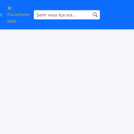
im
Favorilere
Ekle