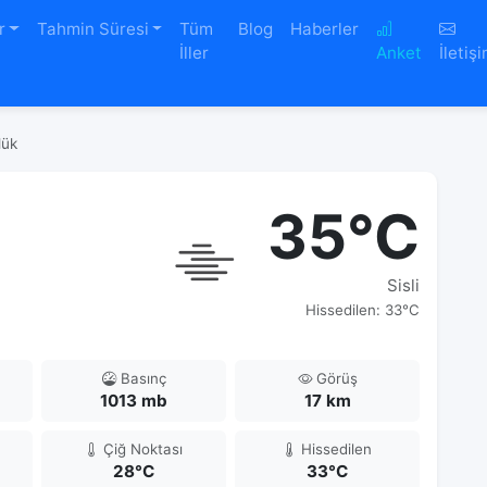
r
Tahmin Süresi
Tüm
Blog
Haberler
İller
Anket
İletiş
lük
35°C
Sisli
Hissedilen: 33°C
Basınç
Görüş
1013 mb
17 km
Çiğ Noktası
Hissedilen
28°C
33°C