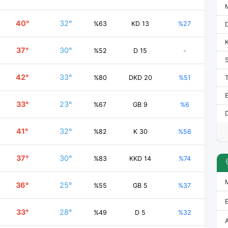
40°
32°
%63
KD 13
%27
37°
30°
%52
D 15
-
42°
33°
%80
DKD 20
%51
E
33°
23°
%67
GB 9
%6
D
41°
32°
%82
K 30
%56
37°
30°
%83
KKD 14
%74
36°
25°
%55
GB 5
%37
33°
28°
%49
D 5
%32