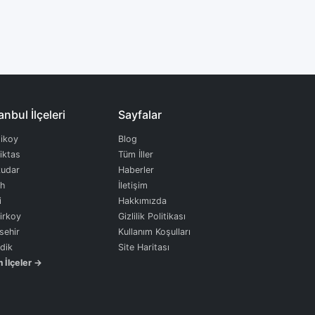
anbul İlçeleri
Sayfalar
ikoy
Blog
iktas
Tüm İller
udar
Haberler
ih
İletişim
i
Hakkımızda
irkoy
Gizlilik Politikası
sehir
Kullanım Koşulları
dik
Site Haritası
 İlçeler →