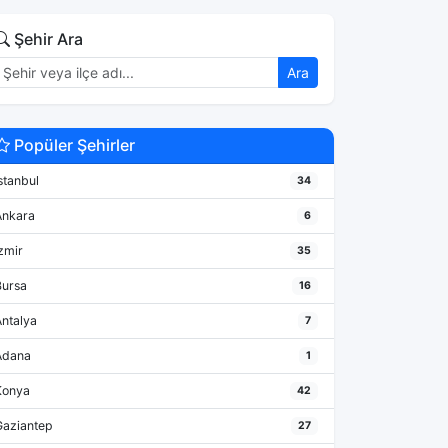
Şehir Ara
Ara
Popüler Şehirler
stanbul
34
Ankara
6
zmir
35
Bursa
16
Antalya
7
Adana
1
Konya
42
Gaziantep
27