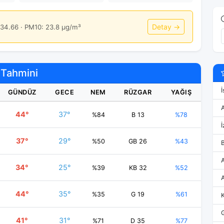
Detay →
34.66 · PM10: 23.8 μg/m³
 Tahmini
İ
GÜNDÜZ
GECE
NEM
RÜZGAR
YAĞIŞ
44°
37°
%84
B 13
%78
İ
37°
29°
%50
GB 26
%43
34°
25°
%39
KB 32
%52
44°
35°
%35
G 19
%61
41°
31°
%71
D 35
%77