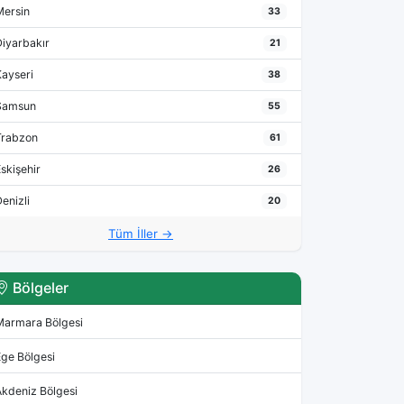
Mersin
33
Diyarbakır
21
Kayseri
38
Samsun
55
Trabzon
61
skişehir
26
enizli
20
Tüm İller →
Bölgeler
Marmara Bölgesi
Ege Bölgesi
Akdeniz Bölgesi