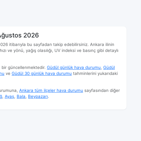
Ağustos 2026
6 itibarıyla bu sayfadan takip edebilirsiniz. Ankara ilinin
hızı ve yönü, yağış olasılığı, UV indeksi ve basınç gibi detaylı
e bir güncellenmektedir.
Güdül günlük hava durumu
,
Güdül
mu
ve
Güdül 30 günlük hava durumu
tahminlerini yukarıdaki
durumuna,
Ankara tüm ilçeler hava durumu
sayfasından diğer
ağ
,
Ayaş
,
Bala
,
Beypazarı
.