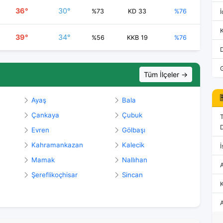
36°
30°
%73
KD 33
%76
İ
39°
34°
%56
KKB 19
%76
Tüm İlçeler →
Ayaş
Bala
Çankaya
Çubuk
D
Evren
Gölbaşı
Kahramankazan
Kalecik
İ
Mamak
Nallıhan
Şereflikoçhisar
Sincan
K
A