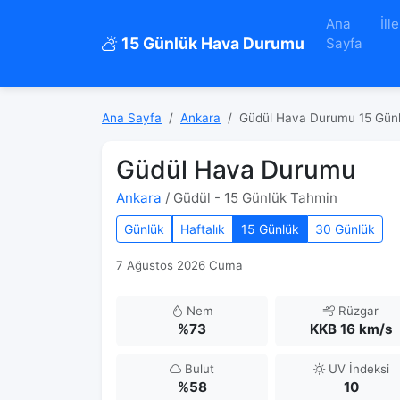
Ana
İlle
15 Günlük Hava Durumu
Sayfa
Ana Sayfa
Ankara
Güdül Hava Durumu 15 Gün
Güdül Hava Durumu
Ankara
/ Güdül - 15 Günlük Tahmin
Günlük
Haftalık
15 Günlük
30 Günlük
7 Ağustos 2026 Cuma
Nem
Rüzgar
%73
KKB 16 km/s
Bulut
UV İndeksi
%58
10