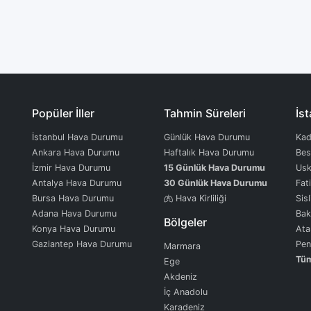
Popüler İller
Tahmin Süreleri
İst
İstanbul Hava Durumu
Günlük Hava Durumu
Kad
Ankara Hava Durumu
Haftalık Hava Durumu
Bes
İzmir Hava Durumu
15 Günlük Hava Durumu
Usk
Antalya Hava Durumu
30 Günlük Hava Durumu
Fat
Bursa Hava Durumu
Hava Kirliliği
Sisl
Adana Hava Durumu
Bak
Bölgeler
Konya Hava Durumu
Ata
Gaziantep Hava Durumu
Pen
Marmara
Tüm
Ege
Akdeniz
İç Anadolu
Karadeniz