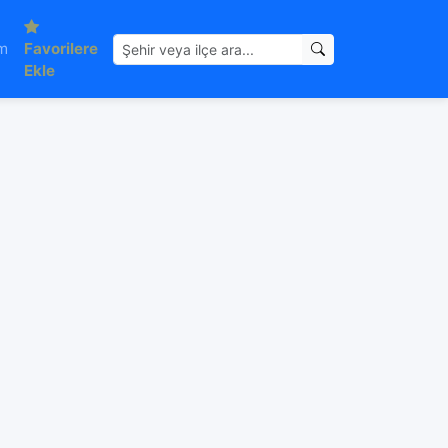
im
Favorilere
Ekle