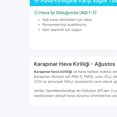
Hava Kirliliğine Karşı Sağlık Tav
Hava İyi Olduğunda (AQI 1-2)
Açık hava aktiviteleri için ideal
Pencerelerinizi açabilirsiniz
Spor yapmak için uygun
Karapınar Hava Kirliliği - Ağusto
Karapınar hava kirliliği
ve hava kalitesi indeksi ver
Karapınar (Konya) için PM2.5, PM10, ozon (O₃), nit
(CO) ve amonyak (NH₃) seviyelerini canlı olarak gör
Veriler OpenWeatherMap Air Pollution API'den 3 s
sayfasından detaylı hava durumu tahminlerine ulaşa