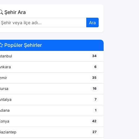
Şehir Ara
Ara
Popüler Şehirler
stanbul
34
Ankara
6
zmir
35
Bursa
16
Antalya
7
Adana
1
Konya
42
Gaziantep
27