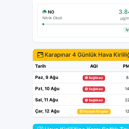
3.8
NO
Nitrik Oksit
μg/
İy
Karapınar 4 Günlük Hava Kirlili
Tarih
AQI
PM
Paz, 9 Ağu
8
😷 Sağlıksız
Pzt, 10 Ağu
14
😷 Sağlıksız
Sal, 11 Ağu
22
😷 Sağlıksız
Çar, 12 Ağu
1
😐 Hassas Gruplar