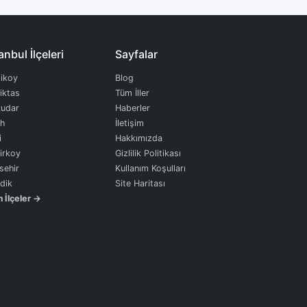
anbul İlçeleri
Sayfalar
ikoy
Blog
iktas
Tüm İller
udar
Haberler
ih
İletişim
i
Hakkımızda
irkoy
Gizlilik Politikası
sehir
Kullanım Koşulları
dik
Site Haritası
 İlçeler →