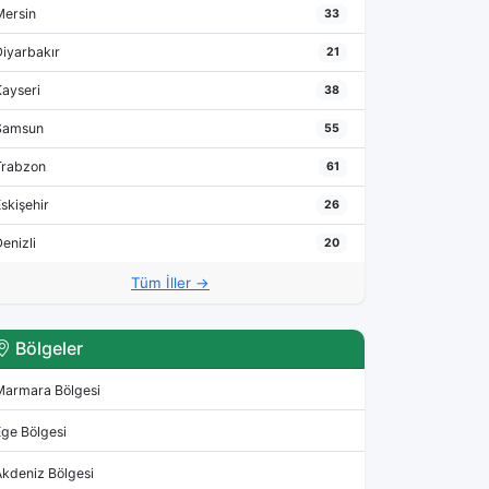
Mersin
33
Diyarbakır
21
Kayseri
38
Samsun
55
Trabzon
61
skişehir
26
enizli
20
Tüm İller →
Bölgeler
Marmara Bölgesi
Ege Bölgesi
Akdeniz Bölgesi