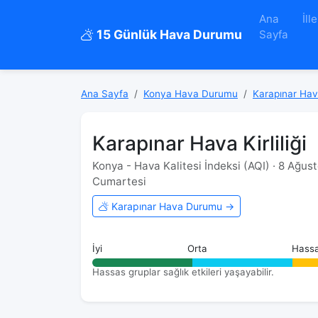
Ana
İlle
15 Günlük Hava Durumu
Sayfa
Ana Sayfa
Konya Hava Durumu
Karapınar Ha
Karapınar Hava Kirliliği
Konya - Hava Kalitesi İndeksi (AQI) · 8 Ağus
Cumartesi
Karapınar Hava Durumu →
İyi
Orta
Hass
Hassas gruplar sağlık etkileri yaşayabilir.