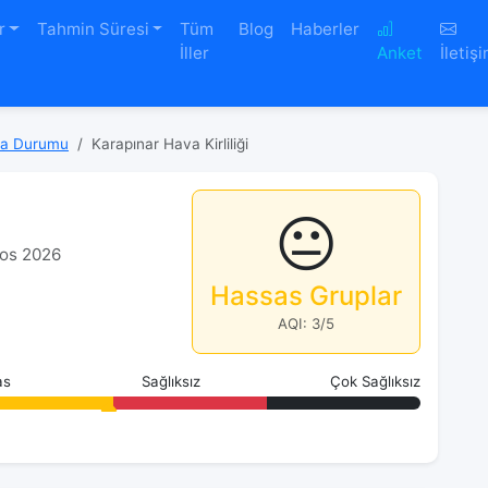
r
Tahmin Süresi
Tüm
Blog
Haberler
İller
Anket
İletiş
va Durumu
Karapınar Hava Kirliliği
😐
tos 2026
Hassas Gruplar
AQI: 3/5
as
Sağlıksız
Çok Sağlıksız