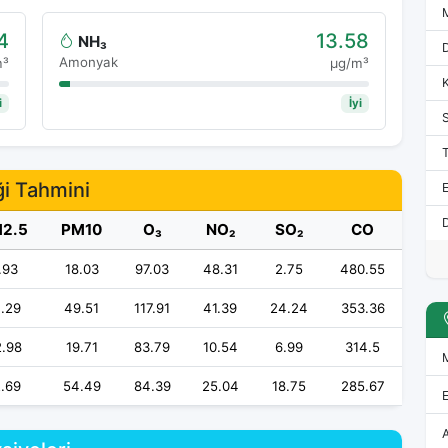
4
13.58
NH₃
Amonyak
m³
μg/m³
i
İyi
ği Tahmini
E
D
2.5
PM10
O₃
NO₂
SO₂
CO
.93
18.03
97.03
48.31
2.75
480.55
.29
49.51
117.91
41.39
24.24
353.36
.98
19.71
83.79
10.54
6.99
314.5
2.69
54.49
84.39
25.04
18.75
285.67