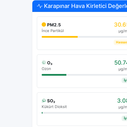
Karapınar Hava Kirletici Değerl
30.6
PM2.5
İnce Partikül
μg/
Hassa
50.7
O₃
Ozon
μg/
İy
3.0
SO₂
Kükürt Dioksit
μg/
İy