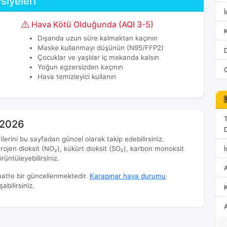
siyeleri
İ
Hava Kötü Olduğunda (AQI 3-5)
Dışarıda uzun süre kalmaktan kaçının
Maske kullanmayı düşünün (N95/FFP2)
Çocuklar ve yaşlılar iç mekanda kalsın
Yoğun egzersizden kaçının
Hava temizleyici kullanın
s 2026
D
ilerini bu sayfadan güncel olarak takip edebilirsiniz.
rojen dioksit (NO₂), kükürt dioksit (SO₂), karbon monoksit
İ
üntüleyebilirsiniz.
aatte bir güncellenmektedir.
Karapınar hava durumu
bilirsiniz.
K
A