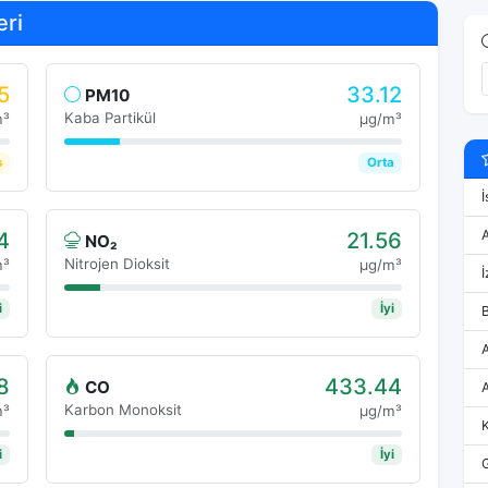
eri
5
33.12
PM10
Kaba Partikül
m³
μg/m³
s
Orta
İ
4
21.56
NO₂
Nitrojen Dioksit
m³
μg/m³
İ
i
İyi
8
433.44
CO
Karbon Monoksit
m³
μg/m³
i
İyi