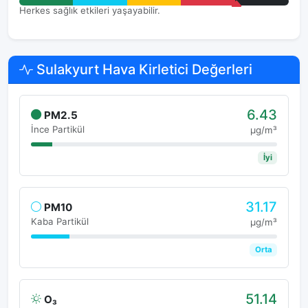
Herkes sağlık etkileri yaşayabilir.
Sulakyurt Hava Kirletici Değerleri
6.43
PM2.5
İnce Partikül
μg/m³
İyi
31.17
PM10
Kaba Partikül
μg/m³
Orta
51.14
O₃