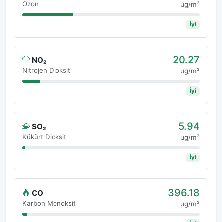
Ozon
μg/m³
İyi
20.27
NO₂
Nitrojen Dioksit
μg/m³
İyi
5.94
SO₂
Kükürt Dioksit
μg/m³
İyi
396.18
CO
Karbon Monoksit
μg/m³