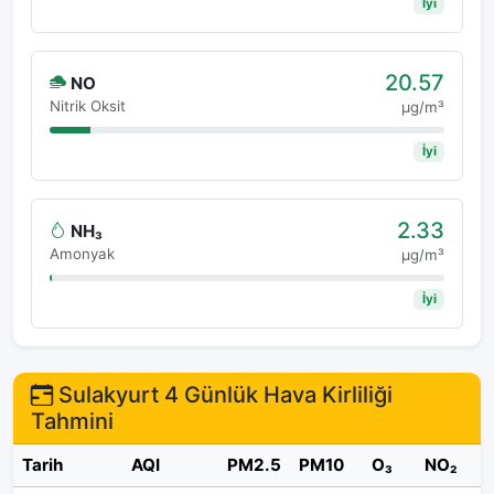
İyi
20.57
NO
Nitrik Oksit
μg/m³
İyi
2.33
NH₃
Amonyak
μg/m³
İyi
Sulakyurt 4 Günlük Hava Kirliliği
Tahmini
Tarih
AQI
PM2.5
PM10
O₃
NO₂
S