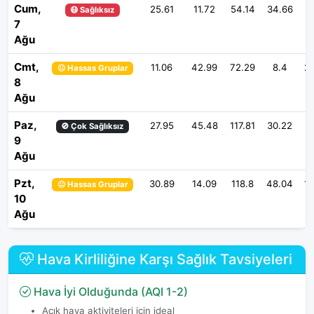
Cum,
25.61
11.72
54.14
34.66
2
😷 Sağlıksız
7
Ağu
Cmt,
11.06
42.99
72.29
8.4
2
😐 Hassas Gruplar
8
Ağu
Paz,
27.95
45.48
117.81
30.22
2
🚫 Çok Sağlıksız
9
Ağu
Pzt,
30.89
14.09
118.8
48.04
1
😐 Hassas Gruplar
10
Ağu
Hava Kirliliğine Karşı Sağlık Tavsiyeleri
Hava İyi Olduğunda (AQI 1-2)
Açık hava aktiviteleri için ideal