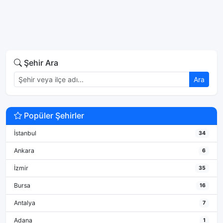
Şehir Ara
Ara
Popüler Şehirler
İstanbul
34
Ankara
6
İzmir
35
Bursa
16
Antalya
7
Adana
1