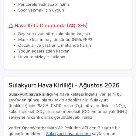
Pencerelerinizi açabilirsiniz
Spor yapmak için uygun
Hava Kötü Olduğunda (AQI 3-5)
Dışarıda uzun süre kalmaktan kaçının
Maske kullanmayı düşünün (N95/FFP2)
Çocuklar ve yaşlılar iç mekanda kalsın
Yoğun egzersizden kaçının
Hava temizleyici kullanın
Sulakyurt Hava Kirliliği - Ağustos 2026
Sulakyurt hava kirliliği
ve hava kalitesi indeksi verilerini bu
sayfadan güncel olarak takip edebilirsiniz. Sulakyurt
(Kırıkkale) için PM2.5, PM10, ozon (O₃), nitrojen dioksit (NO₂),
kükürt dioksit (SO₂), karbon monoksit (CO) ve amonyak (NH₃)
seviyelerini canlı olarak görüntüleyebilirsiniz.
Veriler OpenWeatherMap Air Pollution API'den 3 saatte bir
güncellenmektedir.
Sulakyurt hava durumu
sayfasından