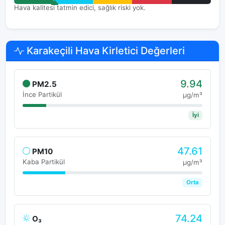
Hava kalitesi tatmin edici, sağlık riski yok.
Karakeçili Hava Kirletici Değerleri
9.94
PM2.5
İnce Partikül
μg/m³
İyi
47.61
PM10
Kaba Partikül
μg/m³
Orta
74.24
O₃