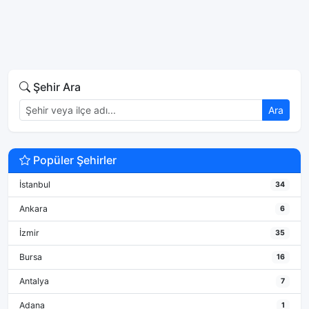
Şehir Ara
Ara
Popüler Şehirler
İstanbul
34
Ankara
6
İzmir
35
Bursa
16
Antalya
7
Adana
1