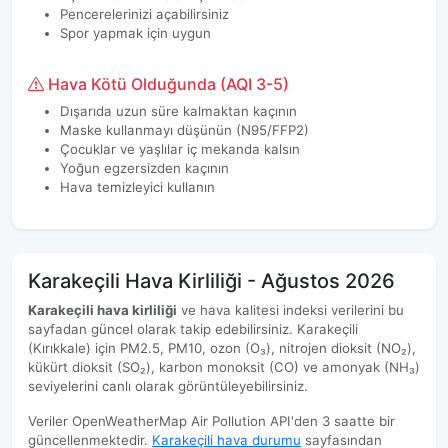
Pencerelerinizi açabilirsiniz
Spor yapmak için uygun
Hava Kötü Olduğunda (AQI 3-5)
Dışarıda uzun süre kalmaktan kaçının
Maske kullanmayı düşünün (N95/FFP2)
Çocuklar ve yaşlılar iç mekanda kalsın
Yoğun egzersizden kaçının
Hava temizleyici kullanın
Karakeçili Hava Kirliliği - Ağustos 2026
Karakeçili hava kirliliği
ve hava kalitesi indeksi verilerini bu
sayfadan güncel olarak takip edebilirsiniz. Karakeçili
(Kırıkkale) için PM2.5, PM10, ozon (O₃), nitrojen dioksit (NO₂),
kükürt dioksit (SO₂), karbon monoksit (CO) ve amonyak (NH₃)
seviyelerini canlı olarak görüntüleyebilirsiniz.
Veriler OpenWeatherMap Air Pollution API'den 3 saatte bir
güncellenmektedir.
Karakeçili hava durumu
sayfasından