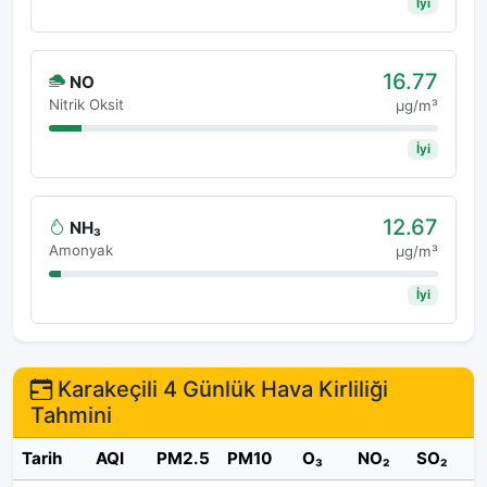
İyi
16.77
NO
Nitrik Oksit
μg/m³
İyi
12.67
NH₃
Amonyak
μg/m³
İyi
Karakeçili 4 Günlük Hava Kirliliği
Tahmini
Tarih
AQI
PM2.5
PM10
O₃
NO₂
SO₂