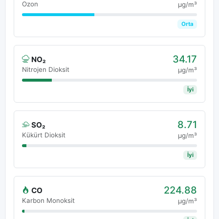
Ozon
μg/m³
Orta
34.17
NO₂
Nitrojen Dioksit
μg/m³
İyi
8.71
SO₂
Kükürt Dioksit
μg/m³
İyi
224.88
CO
Karbon Monoksit
μg/m³