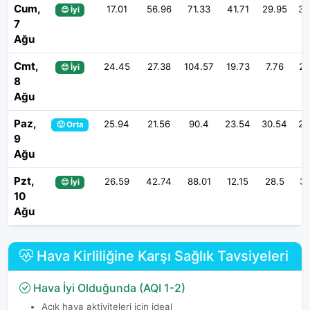
Cum,
17.01
56.96
71.33
41.71
29.95
39
😊 İyi
7
Ağu
Cmt,
24.45
27.38
104.57
19.73
7.76
23
😊 İyi
8
Ağu
Paz,
25.94
21.56
90.4
23.54
30.54
22
🙂 Orta
9
Ağu
Pzt,
26.59
42.74
88.01
12.15
28.5
31
😊 İyi
10
Ağu
Hava Kirliliğine Karşı Sağlık Tavsiyeleri
Hava İyi Olduğunda (AQI 1-2)
Açık hava aktiviteleri için ideal