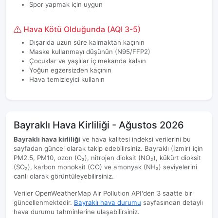
Spor yapmak için uygun
Hava Kötü Olduğunda (AQI 3-5)
Dışarıda uzun süre kalmaktan kaçının
Maske kullanmayı düşünün (N95/FFP2)
Çocuklar ve yaşlılar iç mekanda kalsın
Yoğun egzersizden kaçının
Hava temizleyici kullanın
Bayraklı Hava Kirliliği - Ağustos 2026
Bayraklı hava kirliliği
ve hava kalitesi indeksi verilerini bu
sayfadan güncel olarak takip edebilirsiniz. Bayraklı (İzmir) için
PM2.5, PM10, ozon (O₃), nitrojen dioksit (NO₂), kükürt dioksit
(SO₂), karbon monoksit (CO) ve amonyak (NH₃) seviyelerini
canlı olarak görüntüleyebilirsiniz.
Veriler OpenWeatherMap Air Pollution API'den 3 saatte bir
güncellenmektedir.
Bayraklı hava durumu
sayfasından detaylı
hava durumu tahminlerine ulaşabilirsiniz.