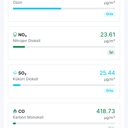
Ozon
μg/m³
Orta
23.61
NO₂
Nitrojen Dioksit
μg/m³
İyi
25.44
SO₂
Kükürt Dioksit
μg/m³
Orta
418.73
CO
Karbon Monoksit
μg/m³