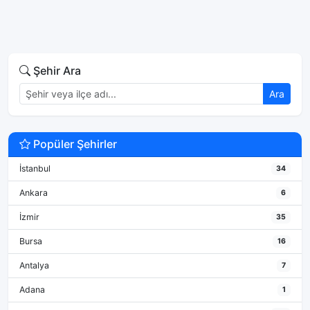
Şehir Ara
Ara
Popüler Şehirler
İstanbul
34
Ankara
6
İzmir
35
Bursa
16
Antalya
7
Adana
1