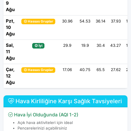
9
Ağu
Pzt,
30.96
54.53
36.14
37.93
13
😐 Hassas Gruplar
10
Ağu
Sal,
29.9
19.9
30.4
43.27
19
😊 İyi
11
Ağu
Çar,
17.06
40.75
65.5
27.62
21
😐 Hassas Gruplar
12
Ağu
Hava Kirliliğine Karşı Sağlık Tavsiyeleri
Hava İyi Olduğunda (AQI 1-2)
Açık hava aktiviteleri için ideal
Pencerelerinizi açabilirsiniz