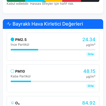
Kabul edilebilir. Hassas bireyler için hafif risk.
Bayraklı Hava Kirletici Değerleri
24.34
PM2.5
İnce Partikül
μg/m³
Orta
48.15
PM10
Kaba Partikül
μg/m³
Orta
84.92
O₃