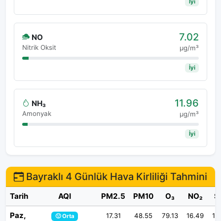
İyi
7.02
NO
Nitrik Oksit
μg/m³
İyi
11.96
NH₃
Amonyak
μg/m³
İyi
Bayraklı 4 Günlük Hava Kirliliği Tahmini
Tarih
AQI
PM2.5
PM10
O₃
NO₂
S
Paz,
17.31
48.55
79.13
16.49
14
🙂 Orta