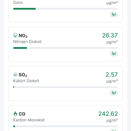
Ozon
μg/m³
İyi
26.37
NO₂
Nitrojen Dioksit
μg/m³
İyi
2.57
SO₂
Kükürt Dioksit
μg/m³
İyi
242.62
CO
Karbon Monoksit
μg/m³