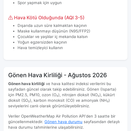
Spor yapmak için uygun
Hava Kötü Olduğunda (AQI 3-5)
Dışarıda uzun süre kalmaktan kaçının
Maske kullanmayı düşünün (N95/FFP2)
Çocuklar ve yaşlılar iç mekanda kalsın
Yoğun egzersizden kaçının
Hava temizleyici kullanın
Gönen Hava Kirliliği - Ağustos 2026
Gönen hava kirliliği
ve hava kalitesi indeksi verilerini bu
sayfadan güncel olarak takip edebilirsiniz. Gönen (Isparta)
için PM2.5, PM10, ozon (O₃), nitrojen dioksit (NO₂), kükürt
dioksit (SO₂), karbon monoksit (CO) ve amonyak (NH₃)
seviyelerini canlı olarak görüntüleyebilirsiniz.
Veriler OpenWeatherMap Air Pollution API'den 3 saatte bir
güncellenmektedir.
Gönen hava durumu
sayfasından detaylı
hava durumu tahminlerine ulaşabilirsiniz.