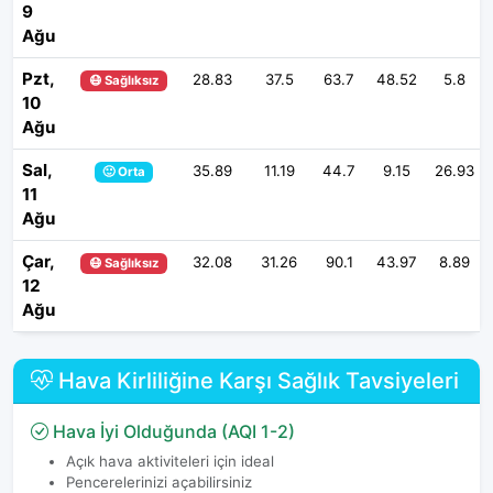
9
Ağu
Pzt,
28.83
37.5
63.7
48.52
5.8
😷 Sağlıksız
10
Ağu
Sal,
35.89
11.19
44.7
9.15
26.93
🙂 Orta
11
Ağu
Çar,
32.08
31.26
90.1
43.97
8.89
😷 Sağlıksız
12
Ağu
Hava Kirliliğine Karşı Sağlık Tavsiyeleri
Hava İyi Olduğunda (AQI 1-2)
Açık hava aktiviteleri için ideal
Pencerelerinizi açabilirsiniz