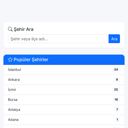
Şehir Ara
Ara
Popüler Şehirler
İstanbul
34
Ankara
6
İzmir
35
Bursa
16
Antalya
7
Adana
1