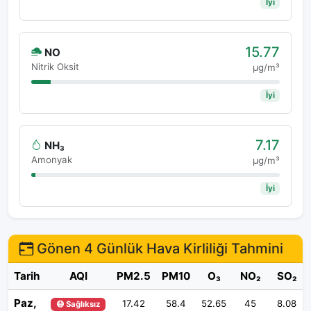
İyi
15.77
NO
Nitrik Oksit
μg/m³
İyi
7.17
NH₃
Amonyak
μg/m³
İyi
Gönen 4 Günlük Hava Kirliliği Tahmini
Tarih
AQI
PM2.5
PM10
O₃
NO₂
SO₂
Paz,
17.42
58.4
52.65
45
8.08
😷 Sağlıksız