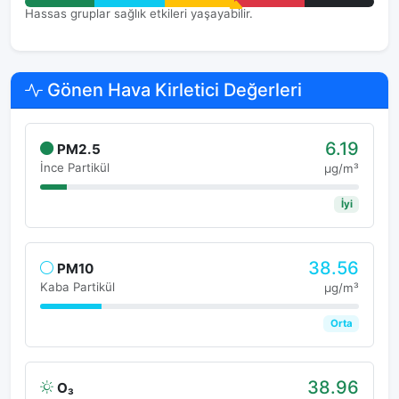
Hassas gruplar sağlık etkileri yaşayabilir.
Gönen Hava Kirletici Değerleri
6.19
PM2.5
İnce Partikül
μg/m³
İyi
38.56
PM10
Kaba Partikül
μg/m³
Orta
38.96
O₃