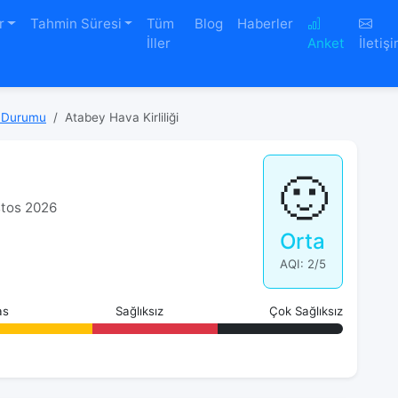
r
Tahmin Süresi
Tüm
Blog
Haberler
İller
Anket
İletiş
 Durumu
Atabey Hava Kirliliği
🙂
ustos 2026
Orta
AQI: 2/5
as
Sağlıksız
Çok Sağlıksız