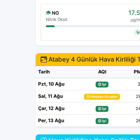
17.5
NO
Nitrik Oksit
μg/
İy
Atabey 4 Günlük Hava Kirliliği 
Tarih
AQI
PM
Pzt, 10 Ağu
3
😊 İyi
Sal, 11 Ağu
2
😐 Hassas Gruplar
Çar, 12 Ağu
2
😊 İyi
Per, 13 Ağu
2
😊 İyi