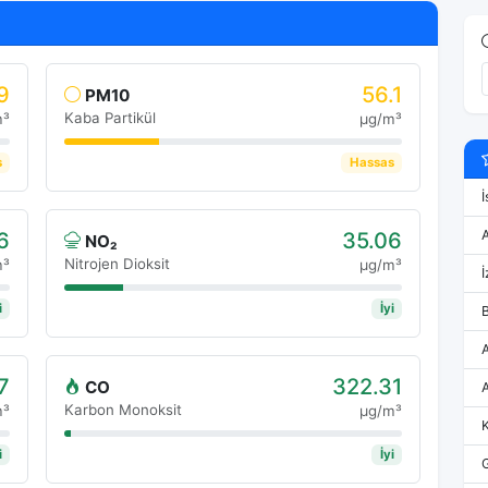
9
56.1
PM10
Kaba Partikül
m³
μg/m³
s
Hassas
İ
6
35.06
NO₂
Nitrojen Dioksit
m³
μg/m³
İ
i
İyi
7
322.31
CO
Karbon Monoksit
m³
μg/m³
i
İyi