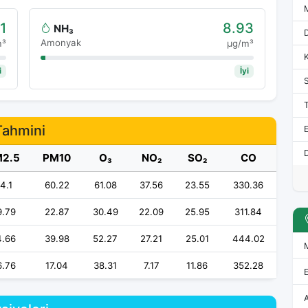
1
8.93
NH₃
Amonyak
m³
μg/m³
i
İyi
Tahmini
E
D
2.5
PM10
O₃
NO₂
SO₂
CO
4.1
60.22
61.08
37.56
23.55
330.36
9.79
22.87
30.49
22.09
25.95
311.84
4.66
39.98
52.27
27.21
25.01
444.02
6.76
17.04
38.31
7.17
11.86
352.28