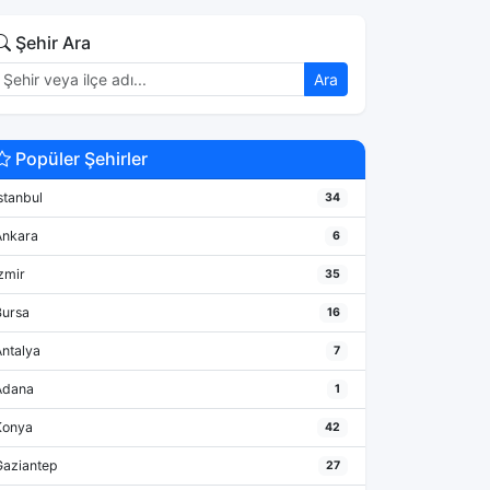
Şehir Ara
Ara
Popüler Şehirler
stanbul
34
Ankara
6
zmir
35
Bursa
16
Antalya
7
Adana
1
Konya
42
Gaziantep
27