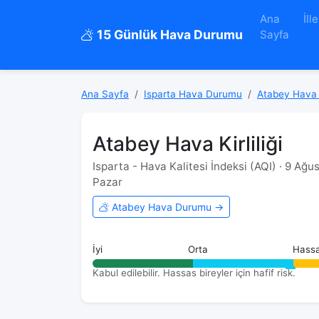
Ana
İlle
15 Günlük Hava Durumu
Sayfa
Ana Sayfa
Isparta Hava Durumu
Atabey Hava
Atabey Hava Kirliliği
Isparta - Hava Kalitesi İndeksi (AQI) · 9 Ağ
Pazar
Atabey Hava Durumu →
İyi
Orta
Hass
Kabul edilebilir. Hassas bireyler için hafif risk.