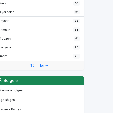
Mersin
33
Diyarbakır
21
Kayseri
38
Samsun
55
Trabzon
61
skişehir
26
enizli
20
Tüm İller →
Bölgeler
Marmara Bölgesi
Ege Bölgesi
Akdeniz Bölgesi