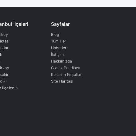
anbul İlçeleri
Sayfalar
ikoy
Blog
iktas
Tüm İller
udar
Haberler
ih
İletişim
i
Hakkımızda
irkoy
Gizlilik Politikası
sehir
Kullanım Koşulları
dik
Site Haritası
 İlçeler →