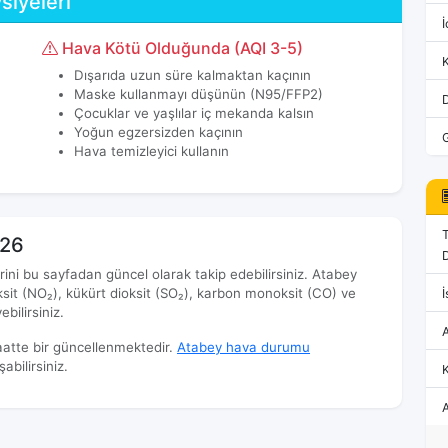
siyeleri
İ
Hava Kötü Olduğunda (AQI 3-5)
Dışarıda uzun süre kalmaktan kaçının
Maske kullanmayı düşünün (N95/FFP2)
Çocuklar ve yaşlılar iç mekanda kalsın
Yoğun egzersizden kaçının
Hava temizleyici kullanın
026
D
erini bu sayfadan güncel olarak takip edebilirsiniz. Atabey
oksit (NO₂), kükürt dioksit (SO₂), karbon monoksit (CO) ve
İ
bilirsiniz.
aatte bir güncellenmektedir.
Atabey hava durumu
bilirsiniz.
K
A