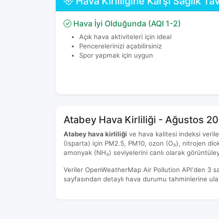
Hava Kirliliğine Karşı Sağlık Tav
Hava İyi Olduğunda (AQI 1-2)
Açık hava aktiviteleri için ideal
Pencerelerinizi açabilirsiniz
Spor yapmak için uygun
Atabey Hava Kirliliği - Ağustos 2
Atabey hava kirliliği
ve hava kalitesi indeksi veril
(Isparta) için PM2.5, PM10, ozon (O₃), nitrojen di
amonyak (NH₃) seviyelerini canlı olarak görüntüleye
Veriler OpenWeatherMap Air Pollution API'den 3 s
sayfasından detaylı hava durumu tahminlerine ulaşa