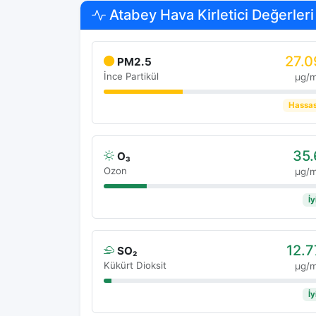
Atabey Hava Kirletici Değerleri
27.0
PM2.5
İnce Partikül
μg/
Hassa
35.
O₃
Ozon
μg/
İy
12.7
SO₂
Kükürt Dioksit
μg/
İy