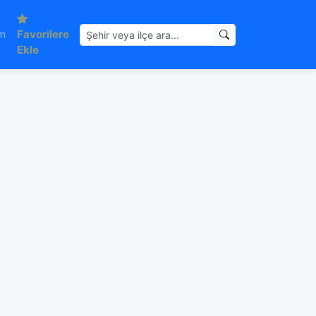
im
Favorilere
Ekle