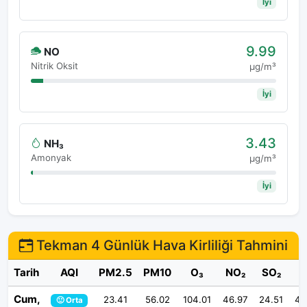
İyi
9.99
NO
Nitrik Oksit
μg/m³
İyi
3.43
NH₃
Amonyak
μg/m³
İyi
Tekman 4 Günlük Hava Kirliliği Tahmini
Tarih
AQI
PM2.5
PM10
O₃
NO₂
SO₂
Cum,
23.41
56.02
104.01
46.97
24.51
41
🙂 Orta