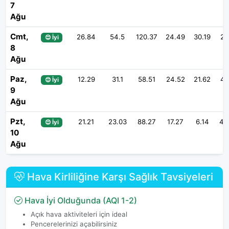
7
Ağu
Cmt,
26.84
54.5
120.37
24.49
30.19
20
😊 İyi
8
Ağu
Paz,
12.29
31.1
58.51
24.52
21.62
41
😊 İyi
9
Ağu
Pzt,
21.21
23.03
88.27
17.27
6.14
44
😊 İyi
10
Ağu
Hava Kirliliğine Karşı Sağlık Tavsiyeleri
Hava İyi Olduğunda (AQI 1-2)
Açık hava aktiviteleri için ideal
Pencerelerinizi açabilirsiniz