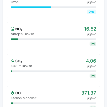
Ozon
μg/m³
Orta
16.52
NO₂
Nitrojen Dioksit
μg/m³
İyi
4.06
SO₂
Kükürt Dioksit
μg/m³
İyi
371.37
CO
Karbon Monoksit
μg/m³