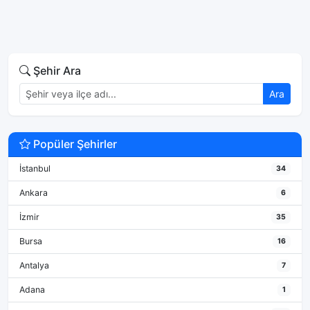
Şehir Ara
Ara
Popüler Şehirler
İstanbul
34
Ankara
6
İzmir
35
Bursa
16
Antalya
7
Adana
1