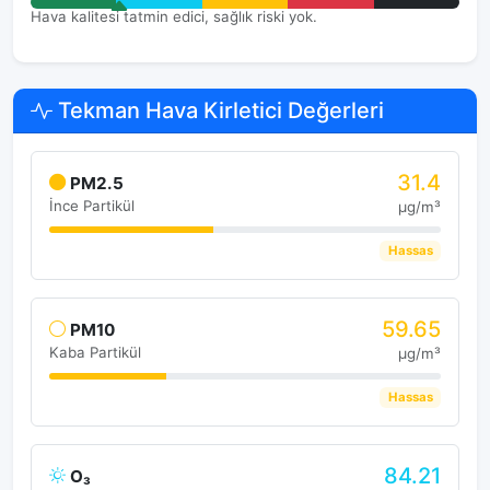
Hava kalitesi tatmin edici, sağlık riski yok.
Tekman Hava Kirletici Değerleri
31.4
PM2.5
İnce Partikül
μg/m³
Hassas
59.65
PM10
Kaba Partikül
μg/m³
Hassas
84.21
O₃