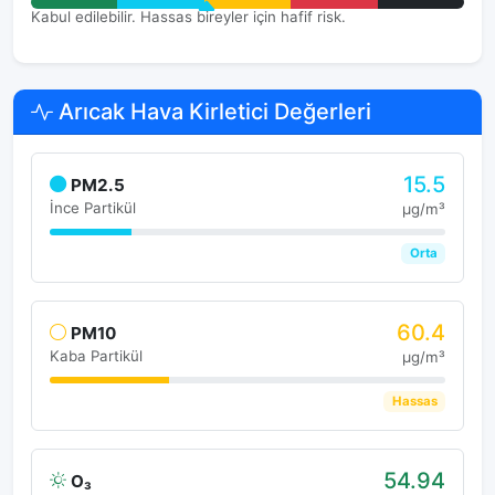
Kabul edilebilir. Hassas bireyler için hafif risk.
Arıcak Hava Kirletici Değerleri
15.5
PM2.5
İnce Partikül
μg/m³
Orta
60.4
PM10
Kaba Partikül
μg/m³
Hassas
54.94
O₃