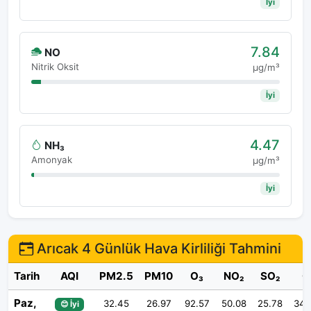
İyi
7.84
NO
Nitrik Oksit
μg/m³
İyi
4.47
NH₃
Amonyak
μg/m³
İyi
Arıcak 4 Günlük Hava Kirliliği Tahmini
Tarih
AQI
PM2.5
PM10
O₃
NO₂
SO₂
C
Paz,
32.45
26.97
92.57
50.08
25.78
344
😊 İyi