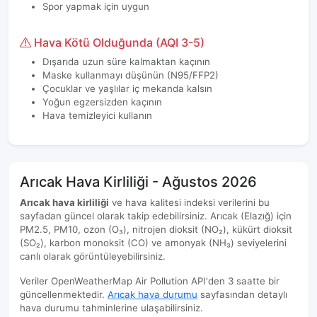
Spor yapmak için uygun
Hava Kötü Olduğunda (AQI 3-5)
Dışarıda uzun süre kalmaktan kaçının
Maske kullanmayı düşünün (N95/FFP2)
Çocuklar ve yaşlılar iç mekanda kalsın
Yoğun egzersizden kaçının
Hava temizleyici kullanın
Arıcak Hava Kirliliği - Ağustos 2026
Arıcak hava kirliliği
ve hava kalitesi indeksi verilerini bu
sayfadan güncel olarak takip edebilirsiniz. Arıcak (Elazığ) için
PM2.5, PM10, ozon (O₃), nitrojen dioksit (NO₂), kükürt dioksit
(SO₂), karbon monoksit (CO) ve amonyak (NH₃) seviyelerini
canlı olarak görüntüleyebilirsiniz.
Veriler OpenWeatherMap Air Pollution API'den 3 saatte bir
güncellenmektedir.
Arıcak hava durumu
sayfasından detaylı
hava durumu tahminlerine ulaşabilirsiniz.