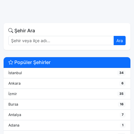
Şehir Ara
Ara
Popüler Şehirler
İstanbul
34
Ankara
6
İzmir
35
Bursa
16
Antalya
7
Adana
1