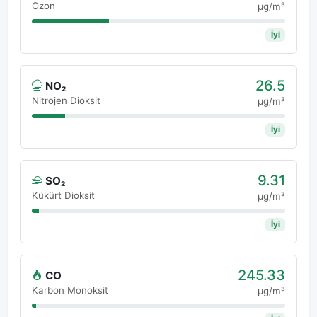
Ozon
μg/m³
İyi
26.5
NO₂
Nitrojen Dioksit
μg/m³
İyi
9.31
SO₂
Kükürt Dioksit
μg/m³
İyi
245.33
CO
Karbon Monoksit
μg/m³