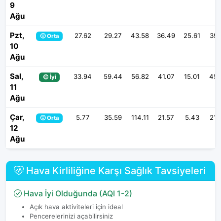
9
Ağu
Pzt,
27.62
29.27
43.58
36.49
25.61
397
🙂 Orta
10
Ağu
Sal,
33.94
59.44
56.82
41.07
15.01
458
😊 İyi
11
Ağu
Çar,
5.77
35.59
114.11
21.57
5.43
210
🙂 Orta
12
Ağu
Hava Kirliliğine Karşı Sağlık Tavsiyeleri
Hava İyi Olduğunda (AQI 1-2)
Açık hava aktiviteleri için ideal
Pencerelerinizi açabilirsiniz