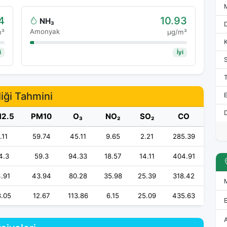
4
10.93
NH₃
Amonyak
m³
μg/m³
i
İyi
iği Tahmini
E
D
2.5
PM10
O₃
NO₂
SO₂
CO
.11
59.74
45.11
9.65
2.21
285.39
4.3
59.3
94.33
18.57
14.11
404.91
4.91
43.94
80.28
35.98
25.39
318.42
.05
12.67
113.86
6.15
25.09
435.63