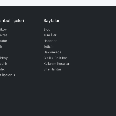
anbul İlçeleri
Sayfalar
ikoy
Blog
iktas
Tüm İller
udar
Haberler
ih
İletişim
i
Hakkımızda
irkoy
Gizlilik Politikası
sehir
Kullanım Koşulları
dik
Site Haritası
 İlçeler →