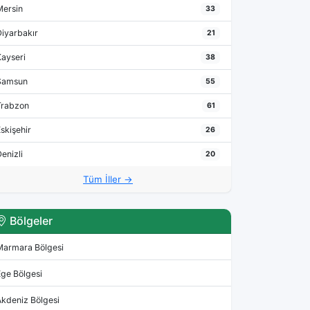
Mersin
33
Diyarbakır
21
Kayseri
38
Samsun
55
Trabzon
61
skişehir
26
enizli
20
Tüm İller →
Bölgeler
Marmara Bölgesi
Ege Bölgesi
Akdeniz Bölgesi