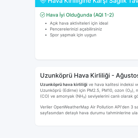
Hava Kirliliğine Karşı Sağlık Tav
Hava İyi Olduğunda (AQI 1-2)
Açık hava aktiviteleri için ideal
Pencerelerinizi açabilirsiniz
Spor yapmak için uygun
Uzunköprü Hava Kirliliği - Ağust
Uzunköprü hava kirliliği
ve hava kalitesi indeksi ve
Uzunköprü (Edirne) için PM2.5, PM10, ozon (O₃), ni
(CO) ve amonyak (NH₃) seviyelerini canlı olarak gör
Veriler OpenWeatherMap Air Pollution API'den 3 s
sayfasından detaylı hava durumu tahminlerine ulaşa