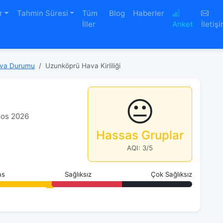
r
Tahmin Süresi
Tüm
Blog
Haberler
İller
Anket
İletiş
ava Durumu
Uzunköprü Hava Kirliliği
i
😐
stos 2026
Hassas Gruplar
AQI: 3/5
as
Sağlıksız
Çok Sağlıksız