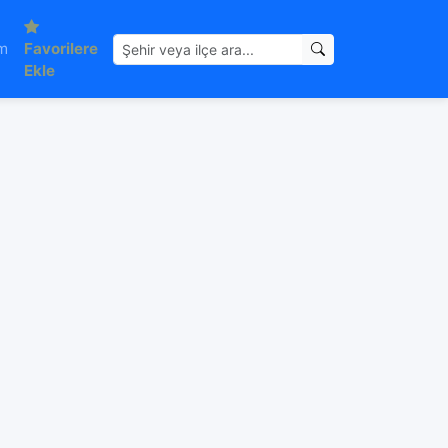
im
Favorilere
Ekle