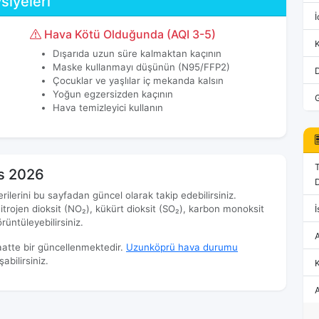
siyeleri
İ
Hava Kötü Olduğunda (AQI 3-5)
Dışarıda uzun süre kalmaktan kaçının
Maske kullanmayı düşünün (N95/FFP2)
Çocuklar ve yaşlılar iç mekanda kalsın
Yoğun egzersizden kaçının
Hava temizleyici kullanın
os 2026
D
rilerini bu sayfadan güncel olarak takip edebilirsiniz.
trojen dioksit (NO₂), kükürt dioksit (SO₂), karbon monoksit
İ
üntüleyebilirsiniz.
aatte bir güncellenmektedir.
Uzunköprü hava durumu
bilirsiniz.
K
A