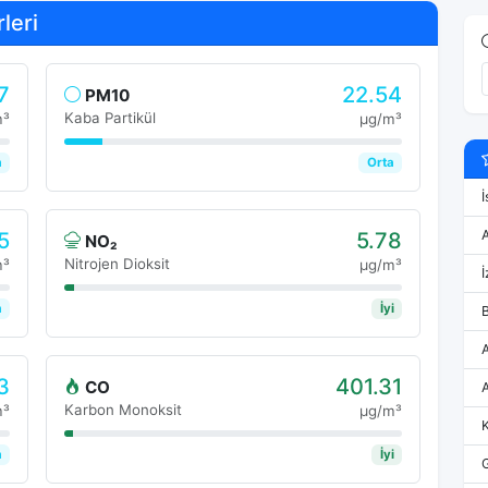
leri
7
22.54
PM10
Kaba Partikül
m³
μg/m³
a
Orta
İ
5
5.78
NO₂
Nitrojen Dioksit
m³
μg/m³
İ
a
İyi
3
401.31
CO
Karbon Monoksit
m³
μg/m³
a
İyi