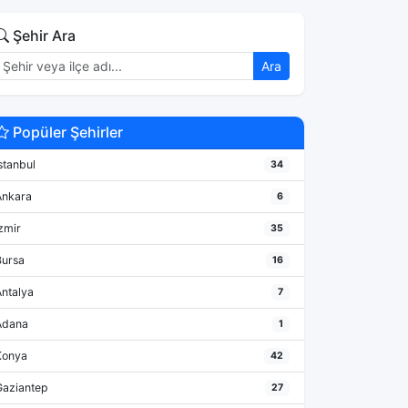
Şehir Ara
Ara
Popüler Şehirler
stanbul
34
Ankara
6
zmir
35
Bursa
16
Antalya
7
Adana
1
Konya
42
Gaziantep
27