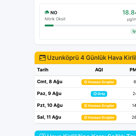
18.8
NO
Nitrik Oksit
μg/
İy
Uzunköprü 4 Günlük Hava Kirlil
Tarih
AQI
PM
Cmt, 8 Ağu
6
😐 Hassas Gruplar
Paz, 9 Ağu
2
🙂 Orta
Pzt, 10 Ağu
1
😐 Hassas Gruplar
Sal, 11 Ağu
28
😐 Hassas Gruplar