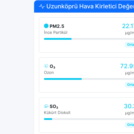
Uzunköprü Hava Kirletici Değer
22.1
PM2.5
İnce Partikül
μg/
Ort
72.9
O₃
Ozon
μg/
Ort
30.
SO₂
Kükürt Dioksit
μg/
Ort