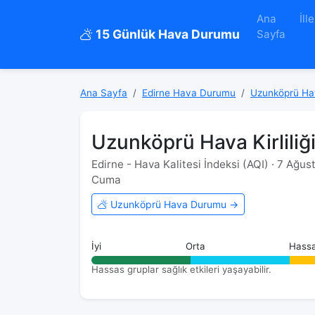
Ana
İlle
15 Günlük Hava Durumu
Sayfa
Ana Sayfa
Edirne Hava Durumu
Uzunköprü H
Uzunköprü Hava Kirliliğ
Edirne - Hava Kalitesi İndeksi (AQI) · 7 Ağu
Cuma
Uzunköprü Hava Durumu →
İyi
Orta
Hass
Hassas gruplar sağlık etkileri yaşayabilir.