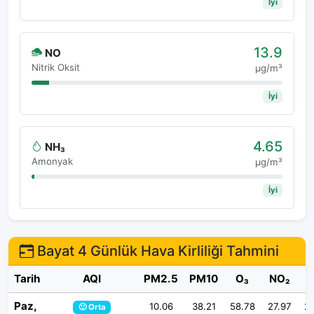
İyi
13.9
NO
Nitrik Oksit
μg/m³
İyi
4.65
NH₃
Amonyak
μg/m³
İyi
Bayat 4 Günlük Hava Kirliliği Tahmini
Tarih
AQI
PM2.5
PM10
O₃
NO₂
S
Paz,
10.06
38.21
58.78
27.97
27
🙂 Orta