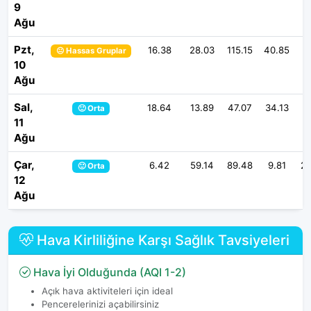
9
Ağu
Pzt,
16.38
28.03
115.15
40.85
8
😐 Hassas Gruplar
10
Ağu
Sal,
18.64
13.89
47.07
34.13
2
🙂 Orta
11
Ağu
Çar,
6.42
59.14
89.48
9.81
23
🙂 Orta
12
Ağu
Hava Kirliliğine Karşı Sağlık Tavsiyeleri
Hava İyi Olduğunda (AQI 1-2)
Açık hava aktiviteleri için ideal
Pencerelerinizi açabilirsiniz