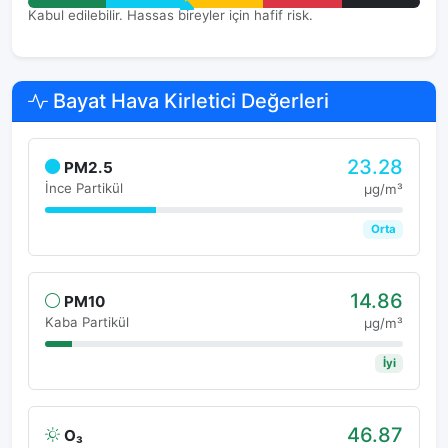
Kabul edilebilir. Hassas bireyler için hafif risk.
Bayat Hava Kirletici Değerleri
23.28
PM2.5
İnce Partikül
μg/m³
Orta
14.86
PM10
Kaba Partikül
μg/m³
İyi
46.87
O₃