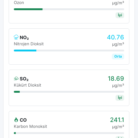
Ozon
μg/m³
İyi
40.76
NO₂
Nitrojen Dioksit
μg/m³
Orta
18.69
SO₂
Kükürt Dioksit
μg/m³
İyi
241.1
CO
Karbon Monoksit
μg/m³