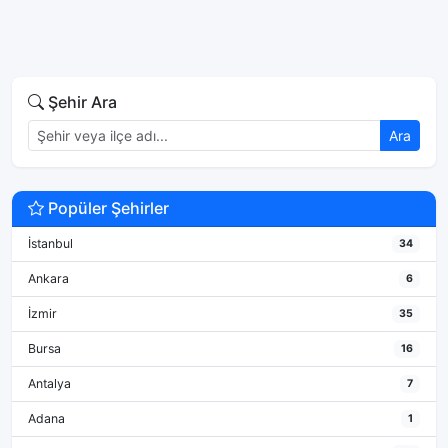
Şehir Ara
Ara
Popüler Şehirler
İstanbul
34
Ankara
6
İzmir
35
Bursa
16
Antalya
7
Adana
1