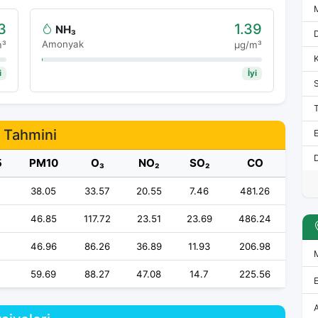
3
1.39
NH₃
Amonyak
m³
μg/m³
i
İyi
i Tahmini
E
D
5
PM10
O₃
NO₂
SO₂
CO
38.05
33.57
20.55
7.46
481.26
46.85
117.72
23.51
23.69
486.24
46.96
86.26
36.89
11.93
206.98
59.69
88.27
47.08
14.7
225.56