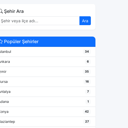
Şehir Ara
Ara
Popüler Şehirler
stanbul
34
Ankara
6
zmir
35
Bursa
16
Antalya
7
Adana
1
Konya
42
Gaziantep
27