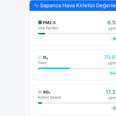
Sapanca Hava Kirletici Değerle
6.5
PM2.5
İnce Partikül
μg/
İy
70.8
O₃
Ozon
μg/
Ort
17.2
SO₂
Kükürt Dioksit
μg/
İy