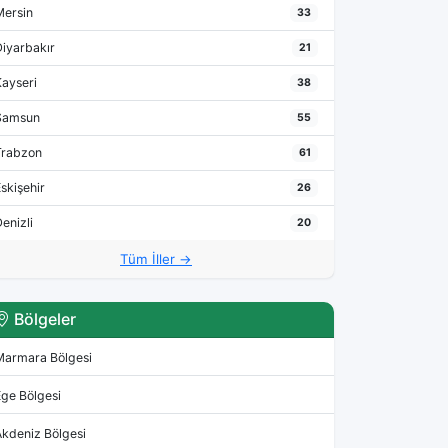
Mersin
33
Diyarbakır
21
Kayseri
38
Samsun
55
Trabzon
61
skişehir
26
enizli
20
Tüm İller →
Bölgeler
Marmara Bölgesi
Ege Bölgesi
Akdeniz Bölgesi