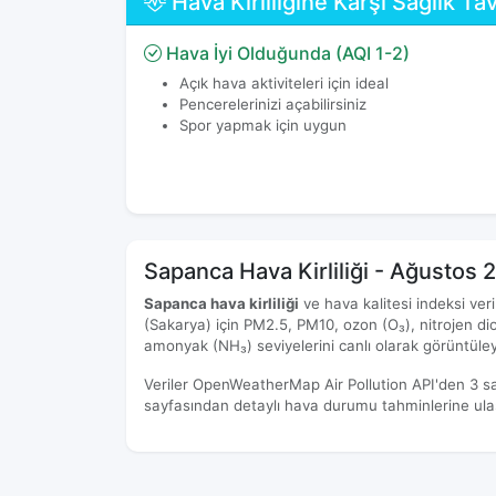
Hava Kirliliğine Karşı Sağlık Tav
Hava İyi Olduğunda (AQI 1-2)
Açık hava aktiviteleri için ideal
Pencerelerinizi açabilirsiniz
Spor yapmak için uygun
Sapanca Hava Kirliliği - Ağustos 
Sapanca hava kirliliği
ve hava kalitesi indeksi ver
(Sakarya) için PM2.5, PM10, ozon (O₃), nitrojen di
amonyak (NH₃) seviyelerini canlı olarak görüntüleye
Veriler OpenWeatherMap Air Pollution API'den 3 s
sayfasından detaylı hava durumu tahminlerine ulaşa