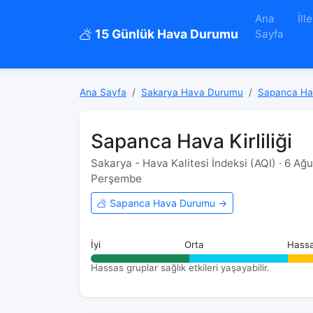
Ana
İlle
15 Günlük Hava Durumu
Sayfa
Ana Sayfa
Sakarya Hava Durumu
Sapanca Ha
Sapanca Hava Kirliliği
Sakarya - Hava Kalitesi İndeksi (AQI) · 6 Ağ
Perşembe
Sapanca Hava Durumu →
İyi
Orta
Hass
Hassas gruplar sağlık etkileri yaşayabilir.