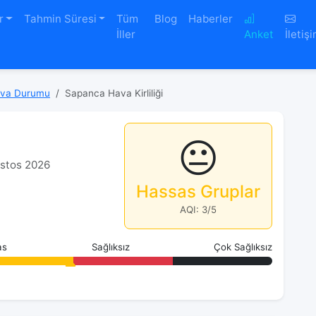
r
Tahmin Süresi
Tüm
Blog
Haberler
İller
Anket
İletiş
va Durumu
Sapanca Hava Kirliliği
😐
ustos 2026
Hassas Gruplar
AQI: 3/5
as
Sağlıksız
Çok Sağlıksız