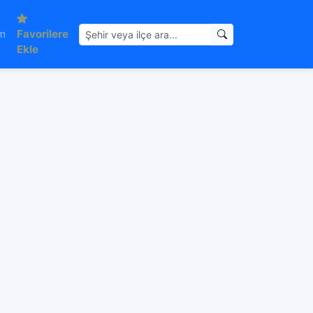
im
Favorilere
Ekle