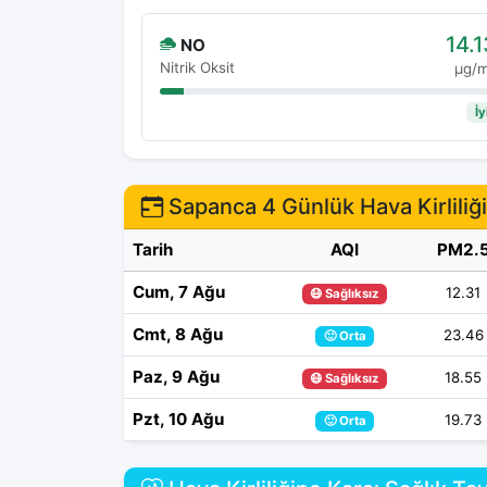
14.1
NO
Nitrik Oksit
μg/
İy
Sapanca 4 Günlük Hava Kirliliğ
Tarih
AQI
PM2.
Cum, 7 Ağu
12.31
😷 Sağlıksız
Cmt, 8 Ağu
23.46
🙂 Orta
Paz, 9 Ağu
18.55
😷 Sağlıksız
Pzt, 10 Ağu
19.73
🙂 Orta