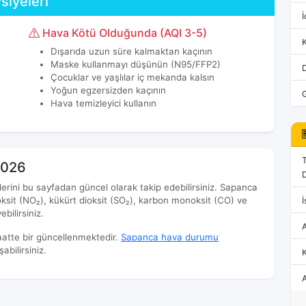
siyeleri
İ
Hava Kötü Olduğunda (AQI 3-5)
Dışarıda uzun süre kalmaktan kaçının
Maske kullanmayı düşünün (N95/FFP2)
Çocuklar ve yaşlılar iç mekanda kalsın
Yoğun egzersizden kaçının
Hava temizleyici kullanın
2026
D
ilerini bu sayfadan güncel olarak takip edebilirsiniz. Sapanca
oksit (NO₂), kükürt dioksit (SO₂), karbon monoksit (CO) ve
İ
bilirsiniz.
aatte bir güncellenmektedir.
Sapanca hava durumu
bilirsiniz.
K
A