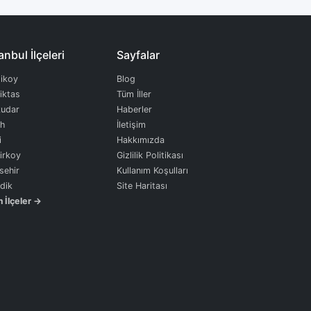
anbul İlçeleri
Sayfalar
ikoy
Blog
iktas
Tüm İller
udar
Haberler
ih
İletişim
i
Hakkımızda
irkoy
Gizlilik Politikası
sehir
Kullanım Koşulları
dik
Site Haritası
 İlçeler →