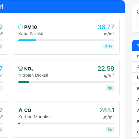
ri
2
36.77
PM10
Kaba Partikül
m³
μg/m³
i
Orta
İ
7
22.59
NO₂
Nitrojen Dioksit
m³
μg/m³
İ
a
İyi
2
285.1
CO
Karbon Monoksit
m³
μg/m³
i
İyi