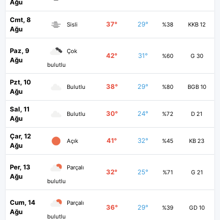
Ağu
Cmt, 8
37°
29°
Sisli
%38
KKB 12
Ağu
Paz, 9
Çok
42°
31°
%60
G 30
Ağu
bulutlu
Pzt, 10
38°
29°
Bulutlu
%80
BGB 10
Ağu
Sal, 11
30°
24°
Bulutlu
%72
D 21
Ağu
Çar, 12
41°
32°
Açık
%45
KB 23
Ağu
Per, 13
Parçalı
32°
25°
%71
G 21
Ağu
bulutlu
Cum, 14
Parçalı
36°
29°
%39
GD 10
Ağu
bulutlu