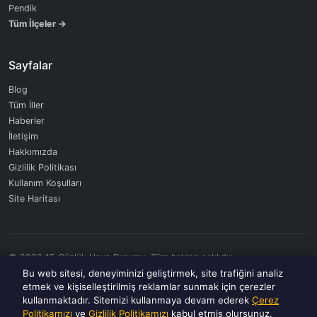
Pendik
Tüm İlçeler →
Sayfalar
Blog
Tüm İller
Haberler
İletişim
Hakkımızda
Gizlilik Politikası
Kullanım Koşulları
Site Haritası
© 2026 15 Günlük Hava Durumu. Tüm hakları saklıdır.
Veriler OpenWeatherMap API tarafından sağlanmaktadır.
Bu web sitesi, deneyiminizi geliştirmek, site trafiğini analiz
etmek ve kişiselleştirilmiş reklamlar sunmak için çerezler
kullanmaktadır. Sitemizi kullanmaya devam ederek
Çerez
Politikamızı
ve
Gizlilik Politikamızı
kabul etmiş olursunuz.