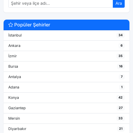
Ara
Popüler Şehirler
İstanbul
34
Ankara
6
İzmir
35
Bursa
16
Antalya
7
Adana
1
Konya
42
Gaziantep
27
Mersin
33
Diyarbakır
21