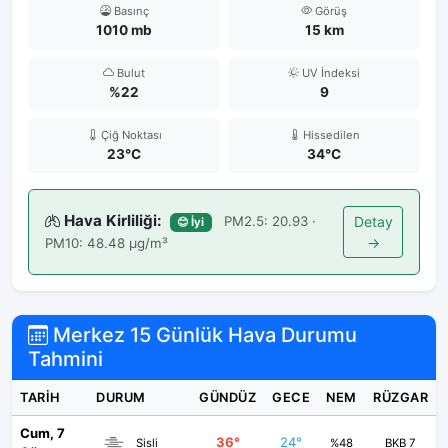
Basınç
Görüş
1010 mb
15 km
Bulut
UV İndeksi
%22
9
Çiğ Noktası
Hissedilen
23°C
34°C
Hava Kirliliği:
PM2.5: 20.93 ·
Detay
😊 İyi
→
PM10: 48.48 μg/m³
Merkez 15 Günlük Hava Durumu
Tahmini
TARIH
DURUM
GÜNDÜZ
GECE
NEM
RÜZGAR
Cum, 7
36°
24°
Sisli
%48
BKB 7