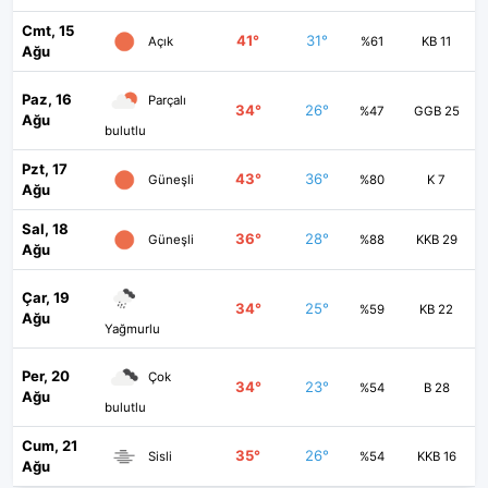
Cmt, 15
41°
31°
Açık
%61
KB 11
Ağu
Paz, 16
Parçalı
34°
26°
%47
GGB 25
Ağu
bulutlu
Pzt, 17
43°
36°
Güneşli
%80
K 7
Ağu
Sal, 18
36°
28°
Güneşli
%88
KKB 29
Ağu
Çar, 19
34°
25°
%59
KB 22
Ağu
Yağmurlu
Per, 20
Çok
34°
23°
%54
B 28
Ağu
bulutlu
Cum, 21
35°
26°
Sisli
%54
KKB 16
Ağu