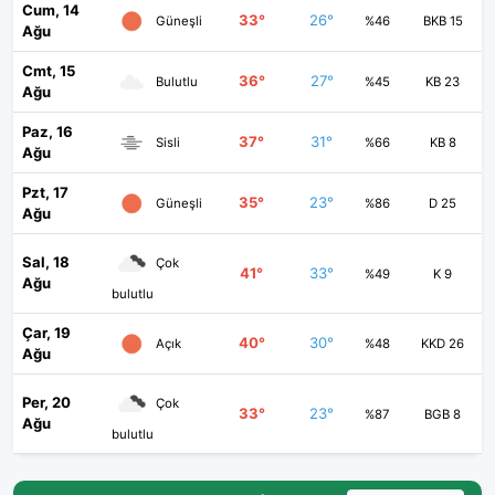
Cum, 14
33°
26°
Güneşli
%46
BKB 15
Ağu
Cmt, 15
36°
27°
Bulutlu
%45
KB 23
Ağu
Paz, 16
37°
31°
Sisli
%66
KB 8
Ağu
Pzt, 17
35°
23°
Güneşli
%86
D 25
Ağu
Sal, 18
Çok
41°
33°
%49
K 9
Ağu
bulutlu
Çar, 19
40°
30°
Açık
%48
KKD 26
Ağu
Per, 20
Çok
33°
23°
%87
BGB 8
Ağu
bulutlu