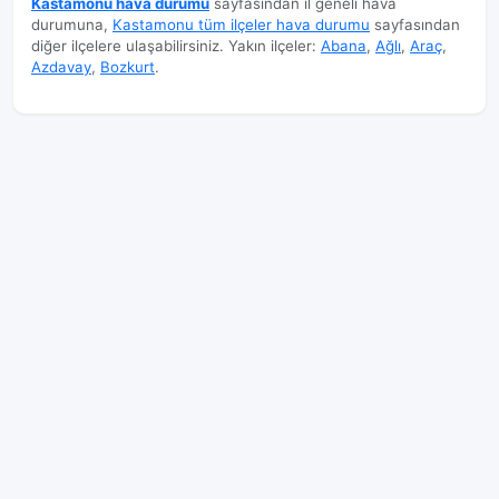
Kastamonu hava durumu
sayfasından il geneli hava
durumuna,
Kastamonu tüm ilçeler hava durumu
sayfasından
diğer ilçelere ulaşabilirsiniz. Yakın ilçeler:
Abana
,
Ağlı
,
Araç
,
Azdavay
,
Bozkurt
.