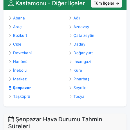
Kastamonu - Diğer İlçeler
Tüm İlçeler →
Abana
Ağlı
Araç
Azdavay
Bozkurt
Çatalzeytin
Cide
Daday
Devrekani
Doğanyurt
Hanönü
İhsangazi
İnebolu
Küre
Merkez
Pınarbaşı
Şenpazar
Seydiler
Taşköprü
Tosya
Şenpazar Hava Durumu Tahmin
Süreleri