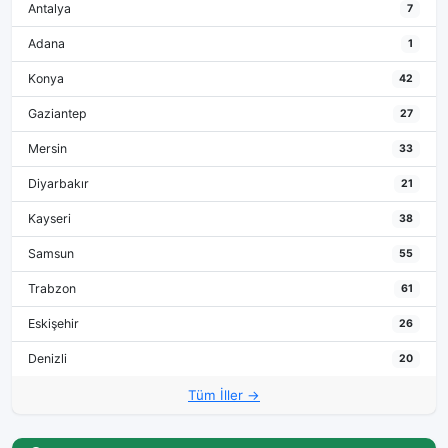
Antalya
7
Adana
1
Konya
42
Gaziantep
27
Mersin
33
Diyarbakır
21
Kayseri
38
Samsun
55
Trabzon
61
Eskişehir
26
Denizli
20
Tüm İller →