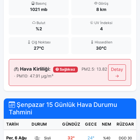
Basınç
Görüş
1021 mb
8 km
Bulut
UV İndeksi
%2
4
Çiğ Noktası
Hissedilen
27°C
30°C
Hava Kirliliği:
PM2.5: 13.82
Detay
😷 Sağlıksız
→
· PM10: 47.91 μg/m³
Şenpazar 15 Günlük Hava Durumu
Tahmini
TARIH
DURUM
GÜNDÜZ
GECE
NEM
RÜZGAR
Per, 6 Ağu
32°
24°
Sisli
%40
DGD 30