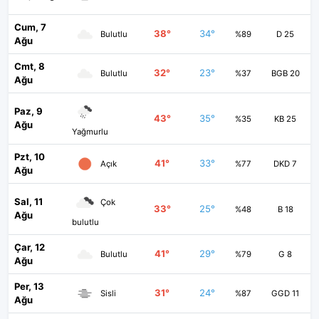
Cum, 7
38°
34°
Bulutlu
%89
D 25
Ağu
Cmt, 8
32°
23°
Bulutlu
%37
BGB 20
Ağu
Paz, 9
43°
35°
%35
KB 25
Ağu
Yağmurlu
Pzt, 10
41°
33°
Açık
%77
DKD 7
Ağu
Sal, 11
Çok
33°
25°
%48
B 18
Ağu
bulutlu
Çar, 12
41°
29°
Bulutlu
%79
G 8
Ağu
Per, 13
31°
24°
Sisli
%87
GGD 11
Ağu