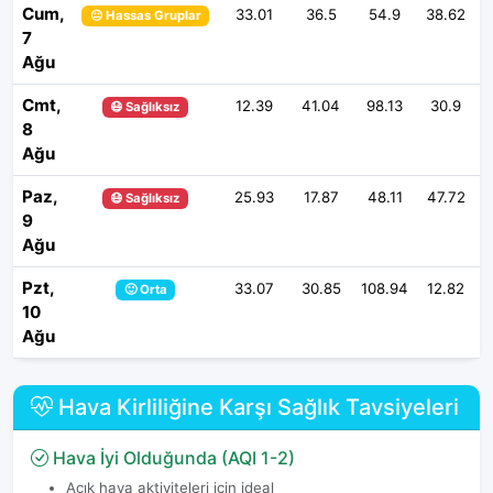
Cum,
33.01
36.5
54.9
38.62
😐 Hassas Gruplar
7
Ağu
Cmt,
12.39
41.04
98.13
30.9
3
😷 Sağlıksız
8
Ağu
Paz,
25.93
17.87
48.11
47.72
😷 Sağlıksız
9
Ağu
Pzt,
33.07
30.85
108.94
12.82
1
🙂 Orta
10
Ağu
Hava Kirliliğine Karşı Sağlık Tavsiyeleri
Hava İyi Olduğunda (AQI 1-2)
Açık hava aktiviteleri için ideal