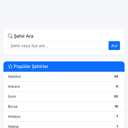
Şehir Ara
Ara
Popüler Şehirler
İstanbul
34
Ankara
6
İzmir
35
Bursa
16
Antalya
7
Adana
1