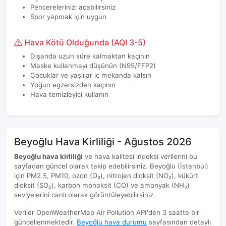
Pencerelerinizi açabilirsiniz
Spor yapmak için uygun
Hava Kötü Olduğunda (AQI 3-5)
Dışarıda uzun süre kalmaktan kaçının
Maske kullanmayı düşünün (N95/FFP2)
Çocuklar ve yaşlılar iç mekanda kalsın
Yoğun egzersizden kaçının
Hava temizleyici kullanın
Beyoğlu Hava Kirliliği - Ağustos 2026
Beyoğlu hava kirliliği
ve hava kalitesi indeksi verilerini bu
sayfadan güncel olarak takip edebilirsiniz. Beyoğlu (İstanbul)
için PM2.5, PM10, ozon (O₃), nitrojen dioksit (NO₂), kükürt
dioksit (SO₂), karbon monoksit (CO) ve amonyak (NH₃)
seviyelerini canlı olarak görüntüleyebilirsiniz.
Veriler OpenWeatherMap Air Pollution API'den 3 saatte bir
güncellenmektedir.
Beyoğlu hava durumu
sayfasından detaylı