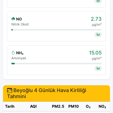
İyi
2.73
NO
Nitrik Oksit
μg/m³
İyi
15.05
NH₃
Amonyak
μg/m³
İyi
Beyoğlu 4 Günlük Hava Kirliliği
Tahmini
Tarih
AQI
PM2.5
PM10
O₃
NO₂