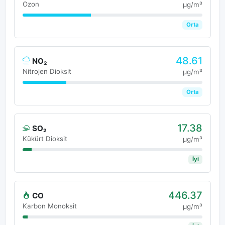
Ozon
μg/m³
Orta
48.61
NO₂
Nitrojen Dioksit
μg/m³
Orta
17.38
SO₂
Kükürt Dioksit
μg/m³
İyi
446.37
CO
Karbon Monoksit
μg/m³