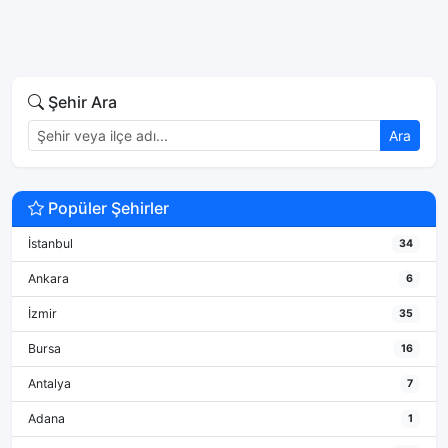
Şehir Ara
Ara
Popüler Şehirler
İstanbul
34
Ankara
6
İzmir
35
Bursa
16
Antalya
7
Adana
1