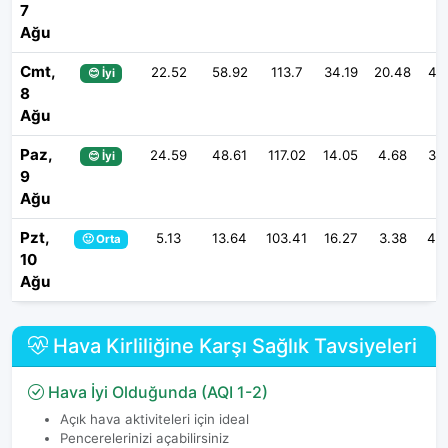
7
Ağu
Cmt,
22.52
58.92
113.7
34.19
20.48
47
😊 İyi
8
Ağu
Paz,
24.59
48.61
117.02
14.05
4.68
38
😊 İyi
9
Ağu
Pzt,
5.13
13.64
103.41
16.27
3.38
49
🙂 Orta
10
Ağu
Hava Kirliliğine Karşı Sağlık Tavsiyeleri
Hava İyi Olduğunda (AQI 1-2)
Açık hava aktiviteleri için ideal
Pencerelerinizi açabilirsiniz