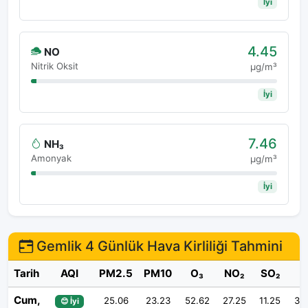
İyi
4.45
NO
Nitrik Oksit
μg/m³
İyi
7.46
NH₃
Amonyak
μg/m³
İyi
Gemlik 4 Günlük Hava Kirliliği Tahmini
Tarih
AQI
PM2.5
PM10
O₃
NO₂
SO₂
Cum,
25.06
23.23
52.62
27.25
11.25
30
😊 İyi