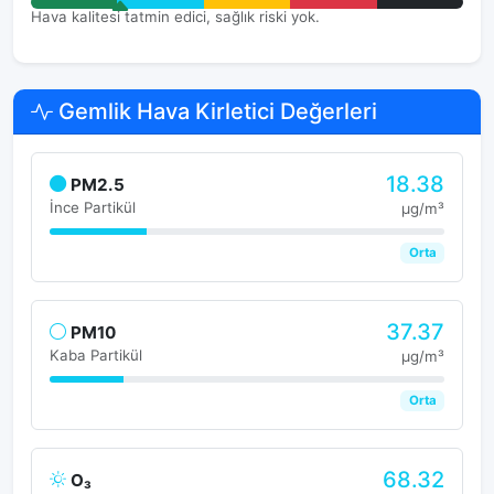
Hava kalitesi tatmin edici, sağlık riski yok.
Gemlik Hava Kirletici Değerleri
18.38
PM2.5
İnce Partikül
μg/m³
Orta
37.37
PM10
Kaba Partikül
μg/m³
Orta
68.32
O₃